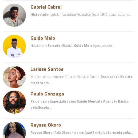
Gabriel Cabral
Historiador
pela Universidade Federal do Ceará (UFC), atuando como…
Guido Melo
Nascido em
Salvador
(Bahia),
Guido Melo
é pesquisador…
Larisse Santos
Mulher-preta-cearense, filha de Maria do Carmo.
Assistente Social e
mestra em…
Paulo Gonzaga
Psicólogo e Especialista em Saúde Mental e Atenção Básica
pela Escola…
Rayssa Okoro
Rayssa Okoro (Ada Okoro - nome
igbo
) é
médica
formada pela…