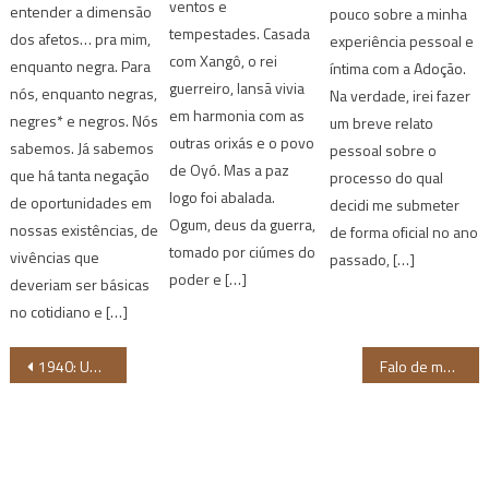
ventos e
entender a dimensão
pouco sobre a minha
tempestades. Casada
dos afetos… pra mim,
experiência pessoal e
com Xangô, o rei
enquanto negra. Para
íntima com a Adoção.
guerreiro, Iansã vivia
nós, enquanto negras,
Na verdade, irei fazer
em harmonia com as
negres* e negros. Nós
um breve relato
outras orixás e o povo
sabemos. Já sabemos
pessoal sobre o
de Oyó. Mas a paz
que há tanta negação
processo do qual
logo foi abalada.
de oportunidades em
decidi me submeter
Ogum, deus da guerra,
nossas existências, de
de forma oficial no ano
tomado por ciúmes do
vivências que
passado, […]
poder e […]
deveriam ser básicas
no cotidiano e […]
Navegação
1940: Uma Hollywood recriada
Falo de memória viva em nós: pretas e pretos em movimento
de
Post