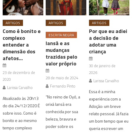
ARTIGOS
ARTIGOS
ARTIGOS
Como é bonito e
Por que eu adiei
ESCRITA NEGRA
complexo
a decisão de
Iansã e as
entender a
adotar uma
mudanças
dimensão dos
criança
trazidas pelo
afetos…
valor próprio
30 de janeiro de
23 de dezembro de
2026
28 de maio de 2024
2020
Larissa Carvalho
Fernando Pinto
Larissa Carvalho
Essa é a minha
“No reino de Oyó, a
Atualizado às 20h13
experiência com a
orixá Iansã era
do dia 24/12/2020 É
Adoção: um breve
conhecida por sua
sobre isso. Como é
relato pessoal. Já fazia
beleza, bravura e
bonito e ao mesmo
um bom tempo que eu
poder sobre os
tempo complexo
queria escrever um