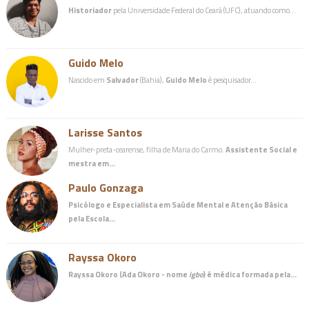
Historiador
pela Universidade Federal do Ceará (UFC), atuando como…
Guido Melo
Nascido em
Salvador
(Bahia),
Guido Melo
é pesquisador…
Larisse Santos
Mulher-preta-cearense, filha de Maria do Carmo.
Assistente Social e
mestra em…
Paulo Gonzaga
Psicólogo e Especialista em Saúde Mental e Atenção Básica
pela Escola…
Rayssa Okoro
Rayssa Okoro (Ada Okoro - nome
igbo
) é
médica
formada pela…