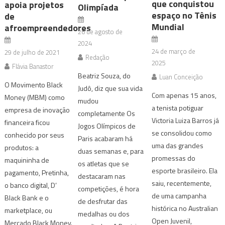
que conquistou
apoia projetos
Olimpíada
espaço no Tênis
de
Mundial
afroempreendedores
26 de agosto de
2024
24 de março de
29 de julho de 2021
Redação
2025
Flávia Banastor
Beatriz Souza, do
Luan Conceição
O Movimento Black
Judô, diz que sua vida
Com apenas 15 anos,
Money (MBM) como
mudou
a tenista potiguar
empresa de inovação
completamente Os
Victoria Luiza Barros já
financeira ficou
Jogos Olímpicos de
se consolidou como
conhecido por seus
Paris acabaram há
uma das grandes
produtos: a
duas semanas e, para
promessas do
maquininha de
os atletas que se
esporte brasileiro. Ela
pagamento, Pretinha,
destacaram nas
saiu, recentemente,
o banco digital, D’
competições, é hora
de uma campanha
Black Bank e o
de desfrutar das
histórica no Australian
marketplace, ou
medalhas ou dos
Open Juvenil,
Mercado Black Money.