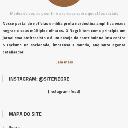
Modos de ver, ser, sentir e escrever sobre questões raciais
Nosso portal de notícias e mídia preta nordestina amplifica vozes
negras e seus múltiplos olhares. O Negrê tem como princípio um
jornalismo antirracista e é um desejo de contribuir na luta contra
o racismo na sociedade, imprensa e mundo, enquanto agente
catalisador.
Leia mais
INSTAGRAM: @SITENEGRE
[instagram-feed]
MAPA DO SITE
Sobre