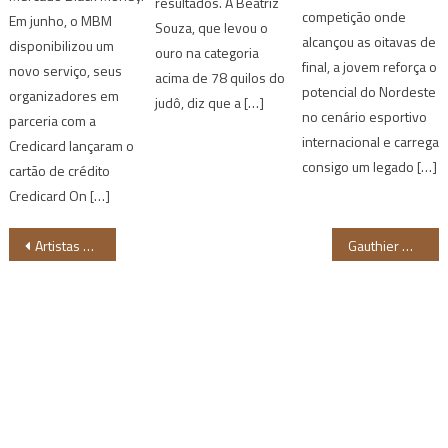
resultados. A Beatriz
competição onde
Em junho, o MBM
Souza, que levou o
alcançou as oitavas de
disponibilizou um
ouro na categoria
final, a jovem reforça o
novo serviço, seus
acima de 78 quilos do
potencial do Nordeste
organizadores em
judô, diz que a […]
no cenário esportivo
parceria com a
internacional e carrega
Credicard lançaram o
consigo um legado […]
cartão de crédito
Credicard On […]
Navegação
Artistas negres LGBTQIA+ lançam obra que reflete sobre padrões cis e transgeneridade
Gauthier Mvumbi, o homem negro que está quebrando barreiras no Handebol
de
Post