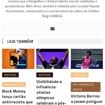
maneira que a fotografia e o fotojornalismo narram realidades e
perspectivas). Além disso, também é militante pelo Levante Popular
da Juventude, comunicadora e coordenadora de cultura do Coletivo
Negro KIANGA.
LEIA TAMBÉM
NOTÍCIAS
NOTÍCIAS
PRETASSA
Visibilidade e
RADAR NEGRO
RIO GRANDE DO
influência:
NORTE
Black Money
atletas
Victoria Barros:
lança cartão
olímpicos
a jovem potiguar
antirracista que
celebram o pós-