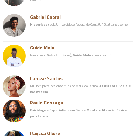
Gabriel Cabral
Historiador
pela Universidade Federal do Ceará (UFC), atuando como…
Guido Melo
Nascido em
Salvador
(Bahia),
Guido Melo
é pesquisador…
Larisse Santos
Mulher-preta-cearense, filha de Maria do Carmo.
Assistente Social e
mestra em…
Paulo Gonzaga
Psicólogo e Especialista em Saúde Mental e Atenção Básica
pela Escola…
Rayssa Okoro