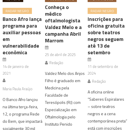
Conheça o
RADAR NEGRO
RADAR NEGRO
médico
Banco Afro lança
Inscrições para
oftalmologista
programa para
oficina gratuita
Valdez Melo e a
auxiliar pessoas
sobre teatros
campanha Abril
em
negros seguem
Marrom
vulnerabilidade
até 13 de
econômica
setembro
25 de abril de 2025
Redação
14 de janeiro de
11 de setembro de
2021
Valdez Melo dos Anjos
2024
Filho é graduado em
Redação
Medicina pela
Maria Paula Araújo
A oficina online
Faculdade de
“Saberes Espiralares
O Banco Afro lançou
Teresópolis (RJ) com
– sobre teatros
na última terça-feira,
Especialização em
negros e a cena
12, o programa Rede
Oftalmologia pelo
contemporânea preta”
do Bem, que impactará
Instituto Penido
está com inscrições
socialmente 30 mil