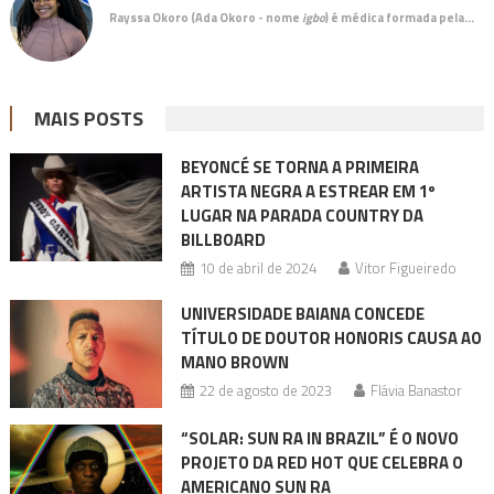
Rayssa Okoro (Ada Okoro - nome
igbo
) é
médica
formada pela…
MAIS POSTS
BEYONCÉ SE TORNA A PRIMEIRA
ARTISTA NEGRA A ESTREAR EM 1º
LUGAR NA PARADA COUNTRY DA
BILLBOARD
10 de abril de 2024
Vitor Figueiredo
UNIVERSIDADE BAIANA CONCEDE
TÍTULO DE DOUTOR HONORIS CAUSA AO
MANO BROWN
22 de agosto de 2023
Flávia Banastor
“SOLAR: SUN RA IN BRAZIL” É O NOVO
PROJETO DA RED HOT QUE CELEBRA O
AMERICANO SUN RA