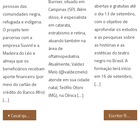
Burnier, situado em
abertas e gratuitas até
pessoas das
Campinas (SP). Além
o dia 13 de setembro,
comunidades negra,
disso, é especialista
com o objetivo de
refugiada e indígena.
em catarata,
aprofundar os estudos
O projeto tem
estrabismo e retina,
e as pesquisas sobre
parcerias com a
atuando também na
as histórias e as
empresa Suvinil e a
área de
estéticas do teatro
Madeira do Léo e
oftalmopediatria.
negro no Brasil. A
almeja que os
Atualmente, Valdez
formação terá início
beneficiários recebam
Melo (@valdezmelo)
em 16 de setembro,
aporte financeiro (por
atende em sua cidade
[…]
meio do cartão de
natal, Teófilo Otoni
crédito do Banco Afro)
(MG), na Clínica […]
[…]
Navegação
Casal que imitou macacos em roda de samba é investigado no Rio
Escritor Roniel Felipe lança romance ambientado no sertão pernambucano
de