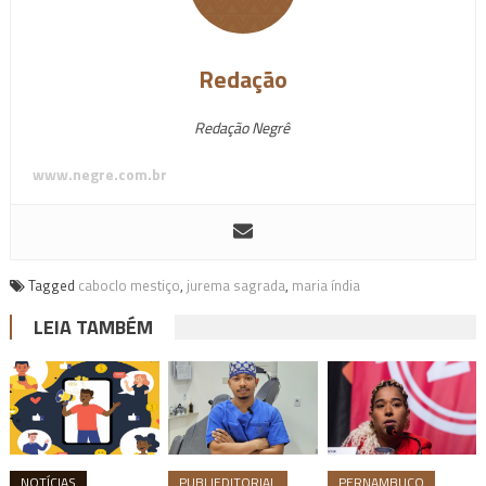
Redação
Redação Negrê
www.negre.com.br
Tagged
caboclo mestiço
,
jurema sagrada
,
maria índia
LEIA TAMBÉM
NOTÍCIAS
PUBLIEDITORIAL
PERNAMBUCO