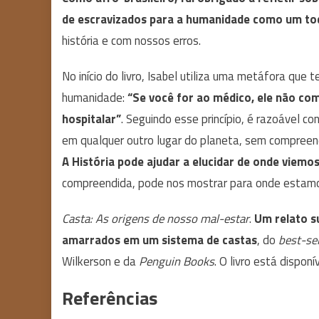
de escravizados para a humanidade como um to
história e com nossos erros.
No início do livro, Isabel utiliza uma metáfora que 
humanidade:
“Se você for ao médico, ele não co
hospitalar”
. Seguindo esse princípio, é razoável co
em qualquer outro lugar do planeta, sem compreen
A História pode ajudar a elucidar de onde viemo
compreendida, pode nos mostrar para onde estamo
Casta: As origens de nosso mal-estar
.
Um relato s
amarrados em um sistema de castas
, do
best-sel
Wilkerson e da
Penguin Books
. O livro está disponí
Referências