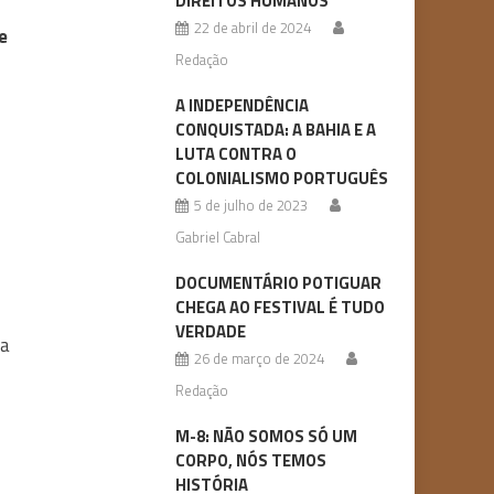
DIREITOS HUMANOS
22 de abril de 2024
e
Redação
A INDEPENDÊNCIA
CONQUISTADA: A BAHIA E A
LUTA CONTRA O
COLONIALISMO PORTUGUÊS
5 de julho de 2023
Gabriel Cabral
DOCUMENTÁRIO POTIGUAR
CHEGA AO FESTIVAL É TUDO
VERDADE
pa
26 de março de 2024
Redação
M-8: NÃO SOMOS SÓ UM
CORPO, NÓS TEMOS
HISTÓRIA