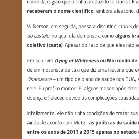
nome da região que o tinha produzido [o crânio].
É 
receberam o nome científico
, embora aleatório, d
Wilkerson, em seguida, passa a discutir o
status
do 
do castelo
, no qual ela demonstra como
alguns br
coletivo (casta)
. Apesar do fato de que eles não s
Em seu livro
Dying of Whiteness
ou Morrendo de 
de um motorista de táxi que diz uma historia que e
Obamacare
– um tipo de plano de saúde nos EUA, 
nele. Eu prefiro morrer”. E, alguns meses após dize
doença e faleceu devido às complicações causada
Infelizmente, ele não tinha condições de tratar s
Ainda de acordo com Metzl,
as políticas de saúde
entre os anos de 2011 a 2015 apenas no estado