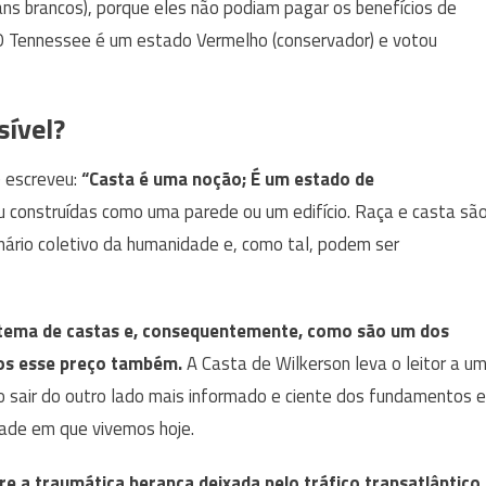
ns brancos), porque eles não podiam pagar os benefícios de
 O Tennessee é um estado Vermelho (conservador) e votou
ível?
) escreveu:
“Casta é uma noção; É um estado de
ou construídas como uma parede ou um edifício. Raça e casta sã
nário coletivo da humanidade e, como tal, podem ser
stema de castas e, consequentemente, como são um dos
os esse preço também.
A Casta de Wilkerson leva o leitor a u
ão sair do outro lado mais informado e ciente dos fundamentos e
dade em que vivemos hoje.
bre a traumática herança deixada pelo tráfico transatlântico