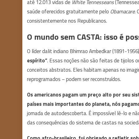
até 12.013 vidas de
White Tennesseans
(Tennessea
saúde oferecidos gratuitamente pelo
Obamacare
.
consistentemente nos Republicanos.
O mundo sem CASTA: isso é poss
O líder dalit indiano Bhimrao Ambedkar (1891-1956
espírito”
. Essas noções não são feitas de tijolos 
conceitos abstratos. Eles habitam apenas no imagi
reprogramados – podem ser reconstruídos.
Os americanos pagam um preço alto por seu si
países mais importantes do planeta, nós pagam
jornada de autodescoberta. É impossível lê-lo e n
das consequências do sistema de castas na socie
Como afro-brasileiro, fui obrigado a refletir so