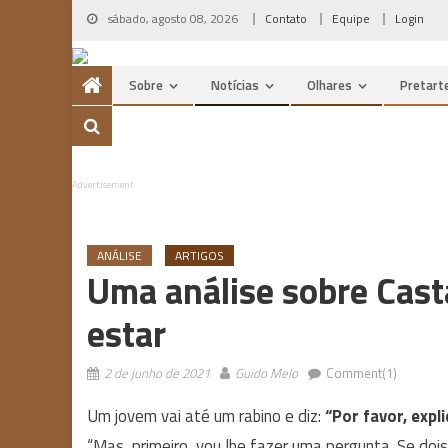
Skip
sábado, agosto 08, 2026
Contato
Equipe
Login
to
content
Sobre
Notícias
Olhares
Pretart
Advertisement
ANÁLISE
ARTIGOS
Uma análise sobre Cast
estar
2 de junho de 2021
Guido Melo
Comment(1)
Um jovem vai até um rabino e diz:
“Por favor, expl
“Mas, primeiro, vou lhe fazer uma pergunta. Se doi