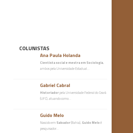
COLUNISTAS
Ana Paula Holanda
Cientista social e mestra em Sociologia
,
ambos pela Universidade Estadual…
Gabriel Cabral
Historiador
pela Universidade Federal do Ceará
(UFC), atuando como…
Guido Melo
Nascido em
Salvador
(Bahia),
Guido Melo
é
pesquisador…