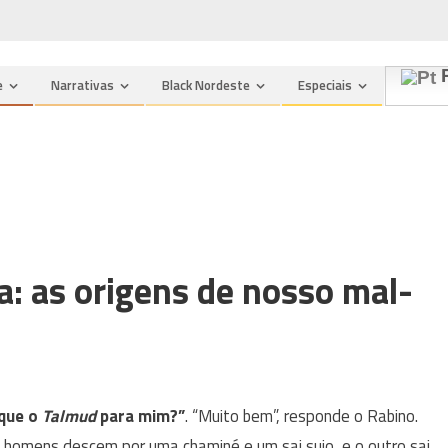
P
e
Narrativas
Black Nordeste
Especiais
a: as origens de nosso mal-
ique o
Talmud
para mim?”
. “Muito bem”, responde o Rabino.
s homens descem por uma chaminé e um sai sujo, e o outro sai