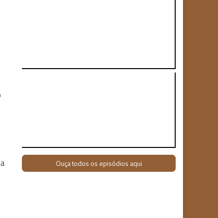
o
ma
Ouça todos os episódios aqui