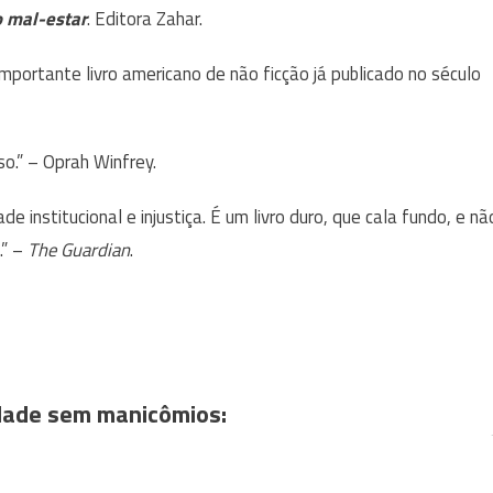
o mal-estar
. Editora Zahar.
portante livro americano de não ficção já publicado no século
so.” – Oprah Winfrey.
 institucional e injustiça. É um livro duro, que cala fundo, e nã
.” –
The Guardian
.
dade sem manicômios: