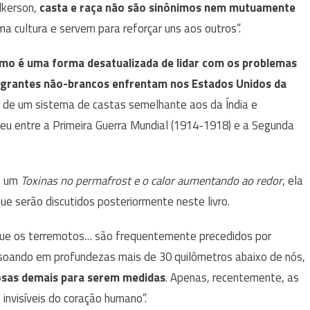
lkerson,
casta e raça não são sinônimos nem mutuamente
a cultura e servem para reforçar uns aos outros”.
smo é uma forma desatualizada de lidar com os problemas
igrantes não-brancos enfrentam nos Estados Unidos da
 de um sistema de castas semelhante aos da Índia e
u entre a Primeira Guerra Mundial (1914-1918) e a Segunda
e um
Toxinas no permafrost e o calor aumentando ao redor
, ela
ue serão discutidos posteriormente neste livro.
 que os terremotos… são frequentemente precedidos por
essoando em profundezas mais de 30 quilômetros abaixo de nós,
iosas demais para serem medidas
. Apenas, recentemente, as
invisíveis do coração humano”.