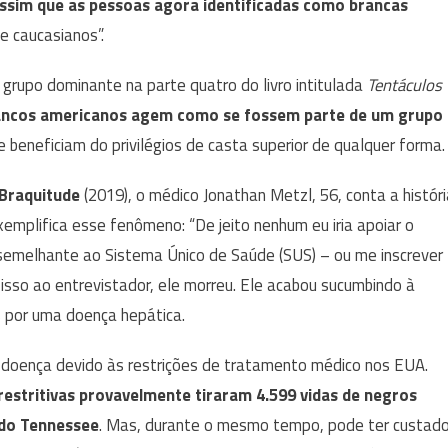
assim que as pessoas agora identificadas como brancas
e caucasianos”.
grupo dominante na parte quatro do livro intitulada
Tentáculos
ancos americanos agem como se fossem parte de um grupo
e beneficiam do privilégios de casta superior de qualquer forma
Braquitude
(2019), o médico Jonathan Metzl, 56, conta a históri
xemplifica esse fenômeno: “De jeito nenhum eu iria apoiar o
semelhante ao Sistema Único de Saúde (SUS) – ou me inscrever
r isso ao entrevistador, ele morreu. Ele acabou sucumbindo à
s por uma doença hepática.
ua doença devido às restrições de tratamento médico nos EUA.
 restritivas provavelmente tiraram 4.599 vidas de negros
 do Tennessee
. Mas, durante o mesmo tempo, pode ter custad