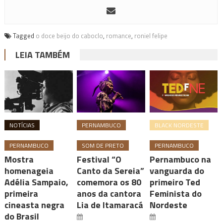
Tagged
o doce beijo do caboclo
,
romance
,
roniel felipe
LEIA TAMBÉM
NOTÍCIAS
PERNAMBUCO
BLACK NORDESTE
PERNAMBUCO
SOM DE PRETO
PERNAMBUCO
Mostra
Festival “O
Pernambuco na
homenageia
Canto da Sereia”
vanguarda do
Adélia Sampaio,
comemora os 80
primeiro Ted
primeira
anos da cantora
Feminista do
cineasta negra
Lia de Itamaracá
Nordeste
do Brasil