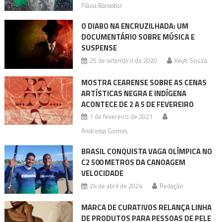
Flávia Banastor
O DIABO NA ENCRUZILHADA: UM
DOCUMENTÁRIO SOBRE MÚSICA E
SUSPENSE
25 de setembro de 2020
Keyti Souza
MOSTRA CEARENSE SOBRE AS CENAS
ARTÍSTICAS NEGRA E INDÍGENA
ACONTECE DE 2 A 5 DE FEVEREIRO
1 de fevereiro de 2021
Andressa Gomes
BRASIL CONQUISTA VAGA OLÍMPICA NO
C2 500 METROS DA CANOAGEM
VELOCIDADE
24 de abril de 2024
Redação
MARCA DE CURATIVOS RELANÇA LINHA
DE PRODUTOS PARA PESSOAS DE PELE