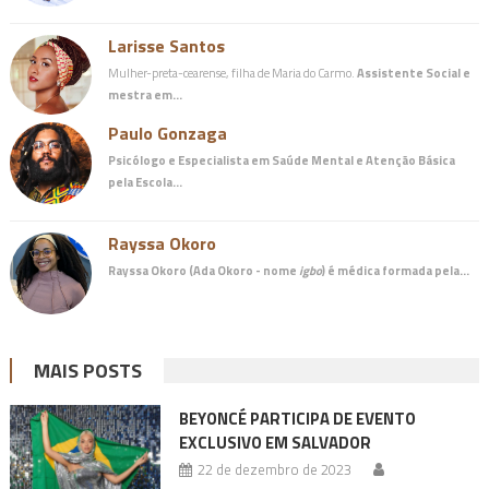
Larisse Santos
Mulher-preta-cearense, filha de Maria do Carmo.
Assistente Social e
mestra em…
Paulo Gonzaga
Psicólogo e Especialista em Saúde Mental e Atenção Básica
pela Escola…
Rayssa Okoro
Rayssa Okoro (Ada Okoro - nome
igbo
) é
médica
formada pela…
MAIS POSTS
BEYONCÉ PARTICIPA DE EVENTO
EXCLUSIVO EM SALVADOR
22 de dezembro de 2023