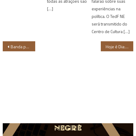
todas as atrações são
falarão sobre suas
[…]
experiências na
política. O TedF NE
será transmitido do
Centro de Cultura […]
Navegação
Banda pernambucana Caboclo Mestiço lança primeira faixa de 2024
Hoje é Dia: semana de início das Olimpíadas tem dia do escritor e avós
de
Post