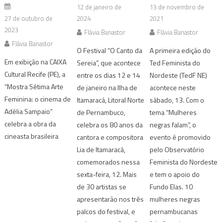
12 de janeiro de
13 de novembro de
27 de outubro de
2024
2021
2023
Flávia Banastor
Flávia Banastor
Flávia Banastor
O Festival “O Canto da
A primeira edição do
Em exibição na CAIXA
Sereia”, que acontece
Ted Feminista do
Cultural Recife (PE), a
entre os dias 12 e 14
Nordeste (TedF NE)
“Mostra Sétima Arte
de janeiro na Ilha de
acontece neste
Feminina: o cinema de
Itamaracá, Litoral Norte
sábado, 13. Com o
Adélia Sampaio”
de Pernambuco,
tema “Mulheres
celebra a obra da
celebra os 80 anos da
negras falam”, o
cineasta brasileira
cantora e compositora
evento é promovido
Lia de Itamaracá,
pelo Observatório
comemorados nessa
Feminista do Nordeste
sexta-feira, 12. Mais
e tem o apoio do
de 30 artistas se
Fundo Elas. 10
apresentarão nos três
mulheres negras
palcos do festival, e
pernambucanas