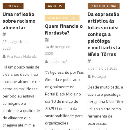
COLUNAS
ARTIGOS
PUBLIEDITORIAL
Uma reflexão
Da expressão
BLACK NORDESTE
sobre racismo
artística às
Quem financia o
alimentar
lutas sociais:
Nordeste?
conheça a
psicóloga
25 de agosto de
e multiartista
14 de março de
2020
Nívia Tôrres
2025
Ana Paula Holanda
Colaboração
Há um pouco mais de
7 de maio de 2025
*Artigo escrito por I’sis
três anos decidi não
Redação
Almeida e publicado
mais me alimentar de
originalmente no
Desde muito cedo, a
carne animal. Nesse
Portal Black Mídia no
ativista e psicóloga
período eu estava
dia 10 de março de
sergipana Nívia Tôrres
começando a
2025 O desafio da
utilizou a arte como
contestar a qualidade
sustentabilidade para
ferramenta de
do alimento que
organizações
expressão,
chegava até mim e