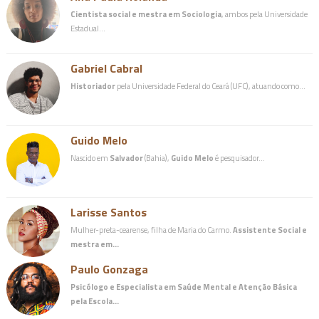
Cientista social e mestra em Sociologia
, ambos pela Universidade
Estadual…
Gabriel Cabral
Historiador
pela Universidade Federal do Ceará (UFC), atuando como…
Guido Melo
Nascido em
Salvador
(Bahia),
Guido Melo
é pesquisador…
Larisse Santos
Mulher-preta-cearense, filha de Maria do Carmo.
Assistente Social e
mestra em…
Paulo Gonzaga
Psicólogo e Especialista em Saúde Mental e Atenção Básica
pela Escola…