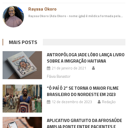
Rayssa Okoro
Rayssa Okoro (Ada Okoro - nome
igbo
) é
médica
formada pela…
MAIS POSTS
ANTROPÓLOGA JADE LÔBO LANÇA LIVRO
SOBRE A IMIGRAÇÃO HAITIANA
21 de janeiro de 2021
Flávia Banastor
“Ó PAÍ Ó 2” SE TORNA O MAIOR FILME
BRASILEIRO DO NORDESTE EM 2023
12 de dezembro de 2023
Redação
APLICATIVO GRATUITO DA AFROSAÚDE
AMPLIA PONTE ENTRE PACIENTES E