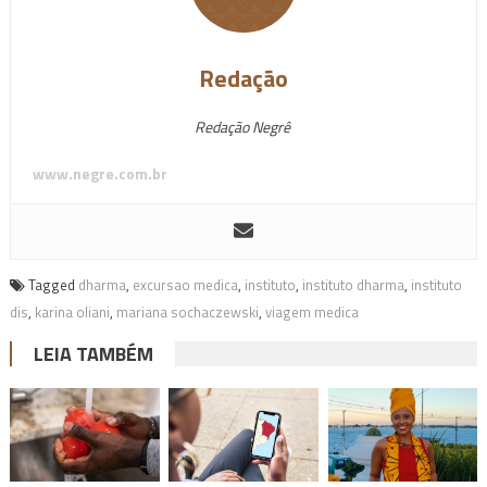
Redação
Redação Negrê
www.negre.com.br
Tagged
dharma
,
excursao medica
,
instituto
,
instituto dharma
,
instituto
dis
,
karina oliani
,
mariana sochaczewski
,
viagem medica
LEIA TAMBÉM