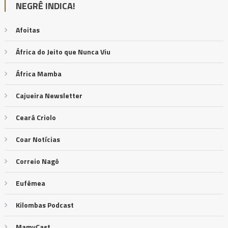
NEGRÊ INDICA!
Afoitas
África do Jeito que Nunca Viu
África Mamba
Cajueira Newsletter
Ceará Criolo
Coar Notícias
Correio Nagô
Eufêmea
Kilombas Podcast
MamyCast