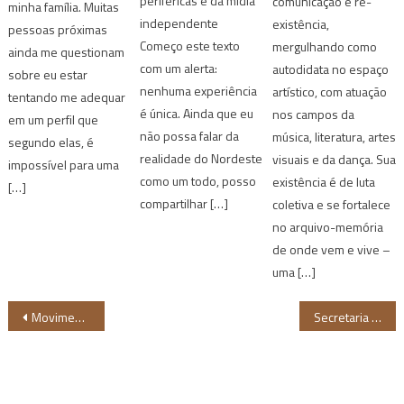
periféricas e da mídia
comunicação e re-
minha família. Muitas
independente
existência,
pessoas próximas
Começo este texto
mergulhando como
ainda me questionam
com um alerta:
autodidata no espaço
sobre eu estar
nenhuma experiência
artístico, com atuação
tentando me adequar
é única. Ainda que eu
nos campos da
em um perfil que
não possa falar da
música, literatura, artes
segundo elas, é
realidade do Nordeste
visuais e da dança. Sua
impossível para uma
como um todo, posso
existência é de luta
[…]
compartilhar […]
coletiva e se fortalece
no arquivo-memória
de onde vem e vive –
uma […]
Navegação
Movimento “O Museu é a Rua” participa de Residência Artística no MAM Bahia
Secretaria da Igualdade Racial da Bahia realiza ações de redução do racismo no Carnaval
de
Post