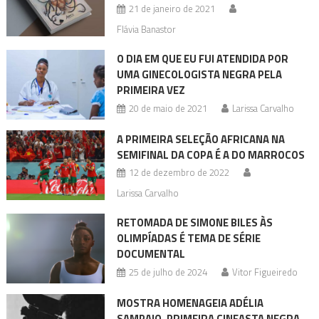
21 de janeiro de 2021
Flávia Banastor
O DIA EM QUE EU FUI ATENDIDA POR
UMA GINECOLOGISTA NEGRA PELA
PRIMEIRA VEZ
20 de maio de 2021
Larissa Carvalho
A PRIMEIRA SELEÇÃO AFRICANA NA
SEMIFINAL DA COPA É A DO MARROCOS
12 de dezembro de 2022
Larissa Carvalho
RETOMADA DE SIMONE BILES ÀS
OLIMPÍADAS É TEMA DE SÉRIE
DOCUMENTAL
25 de julho de 2024
Vitor Figueiredo
MOSTRA HOMENAGEIA ADÉLIA
SAMPAIO, PRIMEIRA CINEASTA NEGRA