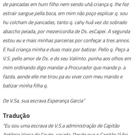
de pancadas em hum filho nem sendo uhã criança q. lhe fez
estrair sangue pella boca, em mim não poço esplicar q. sou
hu colcham de pancadas, tanto q. cahy huã vez do sobrado
abaccho peiada, por mezericordia de Ds. esCapei. A segunda
estou eu e mais minhas parceiras por confeçar a tres annos.
E huã criança minha e duas mais por batizar. Pello q. Peço a
V.S. pello amor de Ds. e do seu Valimto. ponha aos olhos em
mim ordinando digo mandar a Procurador que mande p. a
fazda. aonde elle me tirou pa eu viver com meu marido e
batizar minha filha q.
De V.Sa. sua escrava Esperança Garcia”
Tradução
“Eu sou uma escrava de V.S.a administração de Capitão
Antônio Vieira de Couto, casada. Desde que o Capitão lá foi