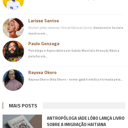
Larisse Santos
Mulher-preta-cearense, filha de Maria do Carmo.
Assistente Social e
mestra em…
Paulo Gonzaga
Psicólogo e Especialista em Saúde Mental e Atenção Básica
pela Escola…
Rayssa Okoro
Rayssa Okoro (Ada Okoro - nome
igbo
) é
médica
formada pela…
MAIS POSTS
ANTROPÓLOGA JADE LÔBO LANÇA LIVRO
SOBRE A IMIGRAÇÃO HAITIANA