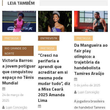
LEIA TAMBÉM
PRETASSA
ENTREVISTA
PRETASSA
Da Mangueira ao
RIO GRANDE DO
PRETASSA
fair play
NORTE
“Cresci na
olímpico: a
Victoria Barros:
periferia e
trajetória da
a jovem potiguar
aprendi que
handebolista
que conquistou
acreditar em si
Tamires Araújo
espaço no Tênis
mesma pode
Mundial
mudar tudo”, diz
5 de junho de 2025
a Miss Ceará
Luan Conceição
2025 Amanda
24 de março de
Lima
2025
A jogadora brasileira
de handebol Tamires
Luan Conceição