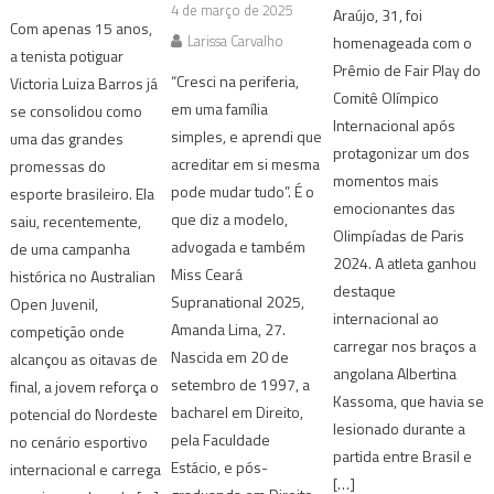
4 de março de 2025
Araújo, 31, foi
Com apenas 15 anos,
Larissa Carvalho
homenageada com o
a tenista potiguar
Prêmio de Fair Play do
“Cresci na periferia,
Victoria Luiza Barros já
Comitê Olímpico
em uma família
se consolidou como
Internacional após
simples, e aprendi que
uma das grandes
protagonizar um dos
acreditar em si mesma
promessas do
momentos mais
pode mudar tudo”. É o
esporte brasileiro. Ela
emocionantes das
que diz a modelo,
saiu, recentemente,
Olimpíadas de Paris
advogada e também
de uma campanha
2024. A atleta ganhou
Miss Ceará
histórica no Australian
destaque
Supranational 2025,
Open Juvenil,
internacional ao
Amanda Lima, 27.
competição onde
carregar nos braços a
Nascida em 20 de
alcançou as oitavas de
angolana Albertina
setembro de 1997, a
final, a jovem reforça o
Kassoma, que havia se
bacharel em Direito,
potencial do Nordeste
lesionado durante a
pela Faculdade
no cenário esportivo
partida entre Brasil e
Estácio, e pós-
internacional e carrega
[…]