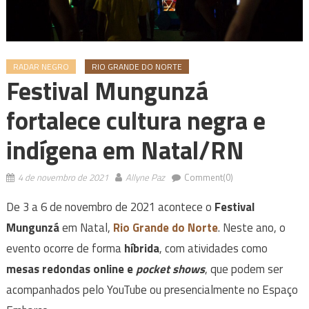
RADAR NEGRO
RIO GRANDE DO NORTE
Festival Mungunzá
fortalece cultura negra e
indígena em Natal/RN
4 de novembro de 2021
Allyne Paz
Comment(0)
De 3 a 6 de novembro de 2021 acontece o
Festival
Mungunzá
em Natal,
Rio Grande do Norte
. Neste ano, o
evento ocorre de forma
híbrida
, com atividades como
mesas redondas online e
pocket shows
, que podem ser
acompanhados pelo YouTube ou presencialmente no Espaço