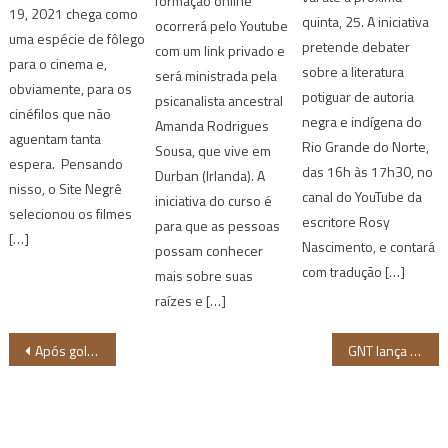
formação online
19, 2021 chega como
quinta, 25. A iniciativa
ocorrerá pelo Youtube
uma espécie de fôlego
pretende debater
com um link privado e
para o cinema e,
sobre a literatura
será ministrada pela
obviamente, para os
potiguar de autoria
psicanalista ancestral
cinéfilos que não
negra e indígena do
Amanda Rodrigues
aguentam tanta
Rio Grande do Norte,
Sousa, que vive em
espera. Pensando
das 16h às 17h30, no
Durban (Irlanda). A
nisso, o Site Negrê
canal do YouTube da
iniciativa do curso é
selecionou os filmes
escritore Rosy
para que as pessoas
[…]
Nascimento, e contará
possam conhecer
com tradução […]
mais sobre suas
raízes e […]
Navegação
Após golpe militar, Sudão tem transição democrática interrompida
GNT lança campanha para o mês da Consciência Negra
de
Post