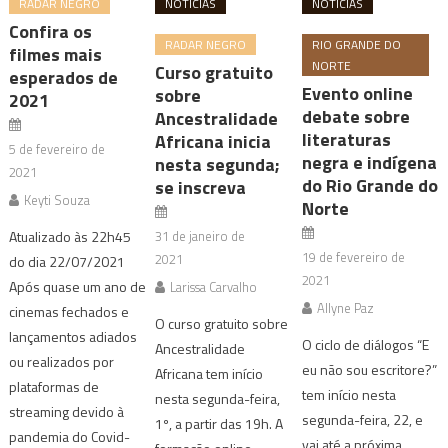
RADAR NEGRO
NOTÍCIAS
NOTÍCIAS
Confira os
RADAR NEGRO
RIO GRANDE DO
filmes mais
NORTE
Curso gratuito
esperados de
Evento online
sobre
2021
debate sobre
Ancestralidade
literaturas
Africana inicia
5 de fevereiro de
negra e indígena
nesta segunda;
2021
do Rio Grande do
se inscreva
Keyti Souza
Norte
Atualizado às 22h45
31 de janeiro de
19 de fevereiro de
2021
do dia 22/07/2021
2021
Após quase um ano de
Larissa Carvalho
Allyne Paz
cinemas fechados e
O curso gratuito sobre
lançamentos adiados
O ciclo de diálogos “E
Ancestralidade
ou realizados por
eu não sou escritore?”
Africana tem início
plataformas de
tem início nesta
nesta segunda-feira,
streaming devido à
segunda-feira, 22, e
1º, a partir das 19h. A
pandemia do Covid-
vai até a próxima