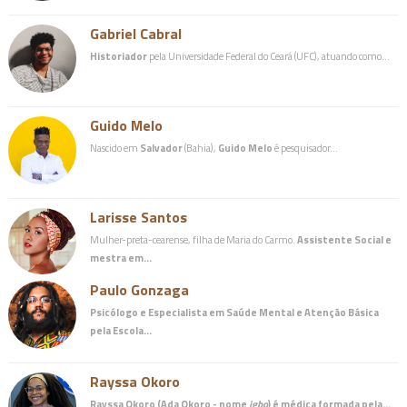
Gabriel Cabral
Historiador
pela Universidade Federal do Ceará (UFC), atuando como…
Guido Melo
Nascido em
Salvador
(Bahia),
Guido Melo
é pesquisador…
Larisse Santos
Mulher-preta-cearense, filha de Maria do Carmo.
Assistente Social e
mestra em…
Paulo Gonzaga
Psicólogo e Especialista em Saúde Mental e Atenção Básica
pela Escola…
Rayssa Okoro
Rayssa Okoro (Ada Okoro - nome
igbo
) é
médica
formada pela…