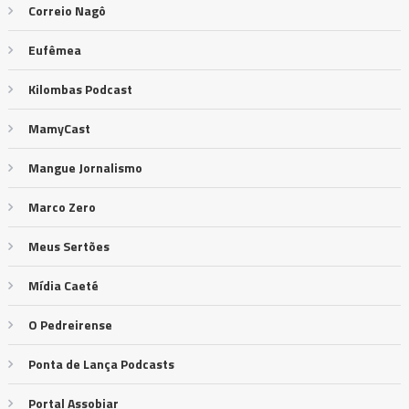
Correio Nagô
Eufêmea
Kilombas Podcast
MamyCast
Mangue Jornalismo
Marco Zero
Meus Sertões
Mídia Caeté
O Pedreirense
Ponta de Lança Podcasts
Portal Assobiar