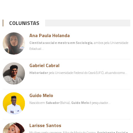
COLUNISTAS
Ana Paula Holanda
Cientista social e mestra em Sociologia
, ambos pela Universidade
Estadual…
Gabriel Cabral
Historiador
pela Universidade Federal do Ceará (UFC), atuando como…
Guido Melo
Nascido em
Salvador
(Bahia),
Guido Melo
é pesquisador…
Larisse Santos
Mulher-preta-cearense, filha de Maria do Carmo.
Assistente Social e