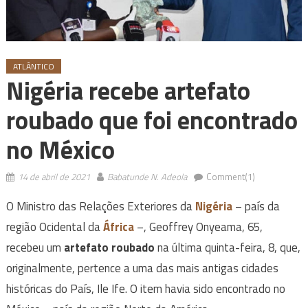
ATLÂNTICO
Nigéria recebe artefato
roubado que foi encontrado
no México
14 de abril de 2021
Babatunde N. Adeola
Comment(1)
O Ministro das Relações Exteriores da
Nigéria
– país da
região Ocidental da
África
–, Geoffrey Onyeama, 65,
recebeu um
artefato roubado
na última quinta-feira, 8, que,
originalmente, pertence a uma das mais antigas cidades
históricas do País, Ile Ife. O item havia sido encontrado no