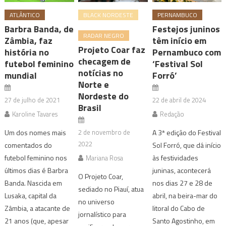
ATLÂNTICO
BLACK NORDESTE
PERNAMBUCO
Barbra Banda, de
Festejos juninos
RADAR NEGRO
Zâmbia, faz
têm início em
Projeto Coar faz
história no
Pernambuco com
checagem de
futebol feminino
‘Festival Sol
notícias no
mundial
Forró’
Norte e
Nordeste do
27 de julho de 2021
22 de abril de 2024
Brasil
Karoline Tavares
Redação
Um dos nomes mais
2 de novembro de
A 3ª edição do Festival
2022
comentados do
Sol Forró, que dá início
futebol feminino nos
às festividades
Mariana Rosa
últimos dias é Barbra
juninas, acontecerá
O Projeto Coar,
Banda. Nascida em
nos dias 27 e 28 de
sediado no Piauí, atua
Lusaka, capital da
abril, na beira-mar do
no universo
Zâmbia, a atacante de
litoral do Cabo de
jornalístico para
21 anos (que, apesar
Santo Agostinho, em