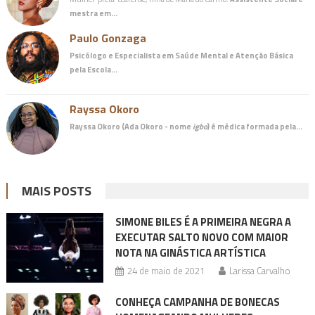
mestra em…
Paulo Gonzaga
Psicólogo e Especialista em Saúde Mental e Atenção Básica
pela Escola…
Rayssa Okoro
Rayssa Okoro (Ada Okoro - nome
igbo
) é
médica
formada pela…
MAIS POSTS
SIMONE BILES É A PRIMEIRA NEGRA A
EXECUTAR SALTO NOVO COM MAIOR
NOTA NA GINÁSTICA ARTÍSTICA
24 de maio de 2021
Larissa Carvalho
CONHEÇA CAMPANHA DE BONECAS