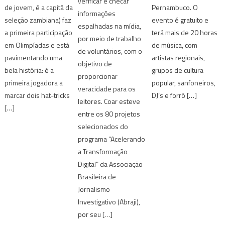
verificar e checar
de jovem, é a capitã da
Pernambuco. O
informações
seleção zambiana) faz
evento é gratuito e
espalhadas na mídia,
a primeira participação
terá mais de 20 horas
por meio de trabalho
em Olimpíadas e está
de música, com
de voluntários, com o
pavimentando uma
artistas regionais,
objetivo de
bela história: é a
grupos de cultura
proporcionar
primeira jogadora a
popular, sanfoneiros,
veracidade para os
marcar dois hat-tricks
DJ’s e forró […]
leitores. Coar esteve
[…]
entre os 80 projetos
selecionados do
programa “Acelerando
a Transformação
Digital” da Associação
Brasileira de
Jornalismo
Investigativo (Abraji),
por seu […]