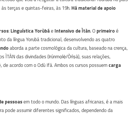
, às terças e quintas-feiras, às 19h.
Há material de apoio
rsos
:
Linguística Yorùbá
e
Intensivo de Ìtàn
. O
primeiro
é
to da língua Yorubá tradicional, desenvolvendo as quatro
undo
aborda a parte cosmológica da cultura, baseado na crença,
 ÌTÀN das divindades (Irúnmọlẹ̀/Òrìṣà), suas relações,
yé, de acordo com o Odù Ifá. Ambos os cursos possuem
carga
 de pessoas
em todo o mundo. Das línguas africanas, é a mais
ra pode assumir diferentes significados, dependendo da