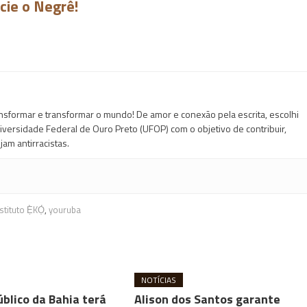
cie o Negrê!
formar e transformar o mundo! De amor e conexão pela escrita, escolhi
niversidade Federal de Ouro Preto (UFOP) com o objetivo de contribuir,
am antirracistas.
stituto Ẹ̀KỌ́
,
youruba
NOTÍCIAS
blico da Bahia terá
Alison dos Santos garante