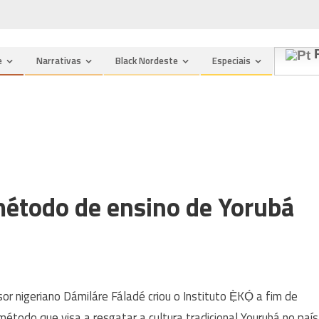
n
P
e
Narrativas
Black Nordeste
Especiais
método de ensino de Yorubá
r nigeriano Dámiláre Fáladé criou o Instituto Ẹ̀KỌ́ a fim
de
todo que visa a resgatar a cultura tradicional Yourubá no país