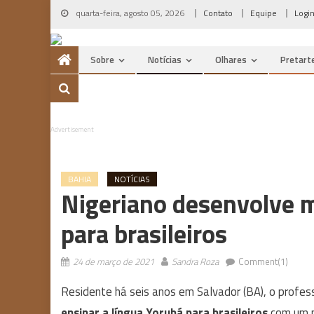
Skip
quarta-feira, agosto 05, 2026
Contato
Equipe
Logi
to
content
Sobre
Notícias
Olhares
Pretart
Advertisement
BAHIA
NOTÍCIAS
Nigeriano desenvolve 
para brasileiros
24 de março de 2021
Sandra Roza
Comment(1)
Residente há seis anos em Salvador (BA), o professo
ensinar a língua Yorubá para brasileiros
com um mé