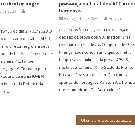
ro diretor negro
presença na final dos 400 m c
barreiras
o de 2023
8 de agosto de 2024
Redação
r
Alison dos Santos garantiu presença na
s 15h30 do dia 21/03/2023 O
decisão da prova dos 400 metros livres
co do Estado da Bahia (APEB)
com barreira dos Jogos Olímpicos de Pari
meiro diretor negro em seus
(França) após conquistar o quarto melhor
nos de história. O nome dele
tempo das semifinais da prova, 47s95,
uz Vieira, 40, também
nesta quarta-feira (7) no Stade de France.
mo Jorge X. Formado pela
Nas semifinais, o brasileiro ficou atrás
Federal da Bahia (UFBA),
apenas do norueguês Karsten Warholm, 
ncionário da Defensoria
norte-americano Rai Benjamin e […]
ião […]
Oficina oferece capacitação gratuita para mulheres negras empreendedoras