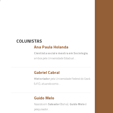
COLUNISTAS
Ana Paula Holanda
Cientista social e mestra em Sociologia
,
ambos pela Universidade Estadual…
Gabriel Cabral
Historiador
pela Universidade Federal do Ceará
(UFC), atuando como…
Guido Melo
Nascido em
Salvador
(Bahia),
Guido Melo
é
pesquisador…