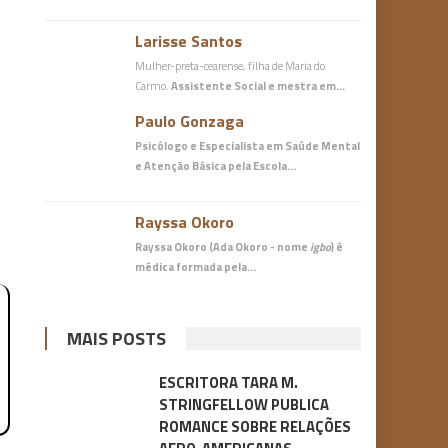
Larisse Santos
Mulher-preta-cearense, filha de Maria do
Carmo.
Assistente Social e mestra em…
Paulo Gonzaga
Psicólogo e Especialista em Saúde Mental
e Atenção Básica
pela Escola…
Rayssa Okoro
Rayssa Okoro (Ada Okoro - nome
igbo
) é
médica
formada pela…
MAIS POSTS
ESCRITORA TARA M.
STRINGFELLOW PUBLICA
ROMANCE SOBRE RELAÇÕES