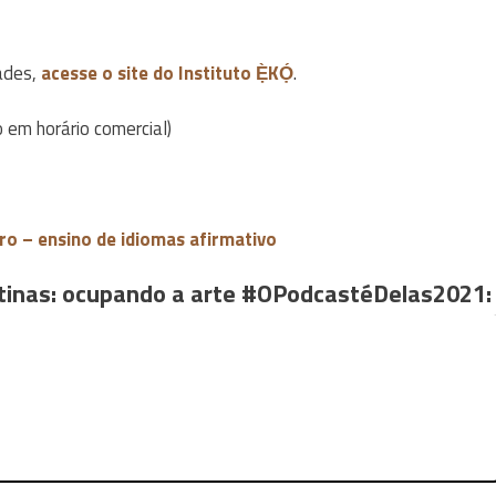
ades,
acesse o site do Instituto Ẹ̀KỌ́
.
 em horário comercial)
ro – ensino de idiomas afirmativo
stinas: ocupando a arte #OPodcastéDelas2021: