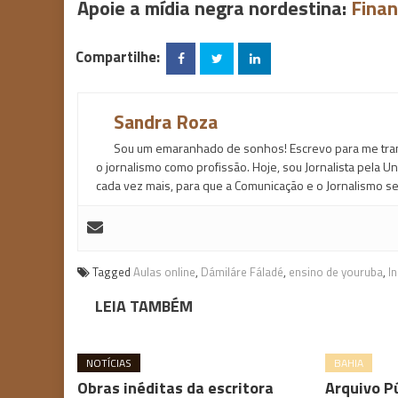
Apoie a mídia negra nordestina:
Finan
Compartilhe:
Sandra Roza
Sou um emaranhado de sonhos! Escrevo para me trans
o jornalismo como profissão. Hoje, sou Jornalista pela U
cada vez mais, para que a Comunicação e o Jornalismo sej
Tagged
Aulas online
,
Dámiláre Fáladé
,
ensino de youruba
,
In
LEIA TAMBÉM
NOTÍCIAS
BAHIA
Obras inéditas da escritora
Arquivo Pú