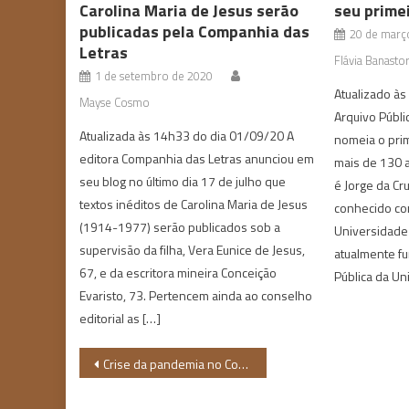
Carolina Maria de Jesus serão
seu primei
publicadas pela Companhia das
20 de març
Letras
Flávia Banasto
1 de setembro de 2020
Atualizado à
Mayse Cosmo
Arquivo Públi
Atualizada às 14h33 do dia 01/09/20 A
nomeia o pri
editora Companhia das Letras anunciou em
mais de 130 a
seu blog no último dia 17 de julho que
é Jorge da Cr
textos inéditos de Carolina Maria de Jesus
conhecido co
(1914-1977) serão publicados sob a
Universidade 
supervisão da filha, Vera Eunice de Jesus,
atualmente fu
67, e da escritora mineira Conceição
Pública da Un
Evaristo, 73. Pertencem ainda ao conselho
editorial as […]
Navegação
Crise da pandemia no Continente Africano expõe os valores coloniais que nunca se foram
de