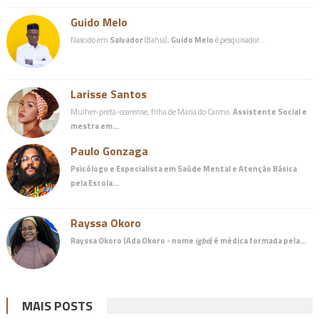
Guido Melo
Nascido em
Salvador
(Bahia),
Guido Melo
é pesquisador…
Larisse Santos
Mulher-preta-cearense, filha de Maria do Carmo.
Assistente Social e
mestra em…
Paulo Gonzaga
Psicólogo e Especialista em Saúde Mental e Atenção Básica
pela Escola…
Rayssa Okoro
Rayssa Okoro (Ada Okoro - nome
igbo
) é
médica
formada pela…
MAIS POSTS