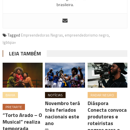
brasileira.
Tagged
Empreendedoras Negras
,
empreendedorismo negro
,
lgbtqia+
LEIA TAMBÉM
BAHIA
NOTÍCIAS
RADAR NEGRO
Novembro terá
Diáspora
PRETARTE
três feriados
Conecta convoca
“Torto Arado – O
nacionais este
produtores e
Musical” realiza
ano
roteiristas
temporada
negros para o