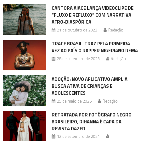
CANTORA AIACE LANÇA VIDEOCLIPE DE
“FLUXO E REFLUXO” COM NARRATIVA
AFRO-DIASPÓRICA
21 de outubro de 2023
Redação
TRACE BRASIL TRAZ PELA PRIMEIRA
VEZ AO PAÍS O RAPPER NIGERIANO REMA
28 de setembro de 2023
Redação
ADOÇÃO: NOVO APLICATIVO AMPLIA
BUSCA ATIVA DE CRIANÇAS E
ADOLESCENTES
25 de maio de 2026
Redação
RETRATADA POR FOTÓGRAFO NEGRO
BRASILEIRO, RIHANNA É CAPA DA
REVISTA DAZED
12 de setembro de 2021