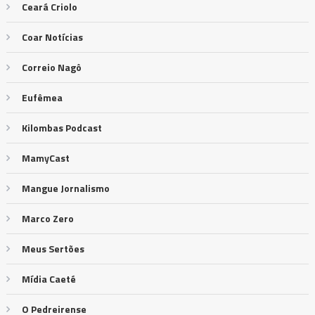
Ceará Criolo
Coar Notícias
Correio Nagô
Eufêmea
Kilombas Podcast
MamyCast
Mangue Jornalismo
Marco Zero
Meus Sertões
Mídia Caeté
O Pedreirense