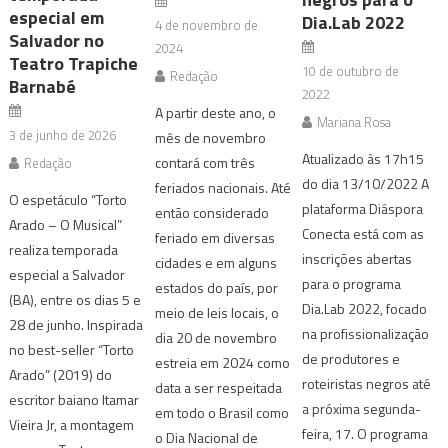
especial em
Dia.Lab 2022
4 de novembro de
Salvador no
2024
Teatro Trapiche
10 de outubro de
Redação
Barnabé
2022
A partir deste ano, o
Mariana Rosa
3 de junho de 2026
mês de novembro
Atualizado às 17h15
contará com três
Redação
do dia 13/10/2022 A
feriados nacionais. Até
O espetáculo “Torto
plataforma Diáspora
então considerado
Arado – O Musical”
Conecta está com as
feriado em diversas
realiza temporada
inscrições abertas
cidades e em alguns
especial a Salvador
para o programa
estados do país, por
(BA), entre os dias 5 e
Dia.Lab 2022, focado
meio de leis locais, o
28 de junho. Inspirada
na profissionalização
dia 20 de novembro
no best-seller “Torto
de produtores e
estreia em 2024 como
Arado” (2019) do
roteiristas negros até
data a ser respeitada
escritor baiano Itamar
a próxima segunda-
em todo o Brasil como
Vieira Jr, a montagem
feira, 17. O programa
o Dia Nacional de