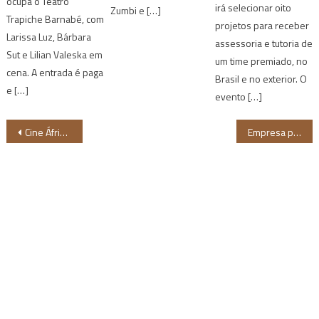
ocupa o Teatro
irá selecionar oito
Zumbi e […]
Trapiche Barnabé, com
projetos para receber
Larissa Luz, Bárbara
assessoria e tutoria de
Sut e Lilian Valeska em
um time premiado, no
cena. A entrada é paga
Brasil e no exterior. O
e […]
evento […]
Navegação
Cine África e Sesc São Paulo lançam livro sobre Cinemas Africanos
Empresa planeja ter 30% de negros em cargos de liderança no Brasil até 2025
de
Post