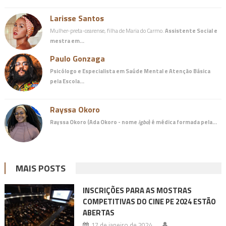
Larisse Santos
Mulher-preta-cearense, filha de Maria do Carmo.
Assistente Social e
mestra em…
Paulo Gonzaga
Psicólogo e Especialista em Saúde Mental e Atenção Básica
pela Escola…
Rayssa Okoro
Rayssa Okoro (Ada Okoro - nome
igbo
) é
médica
formada pela…
MAIS POSTS
INSCRIÇÕES PARA AS MOSTRAS
COMPETITIVAS DO CINE PE 2024 ESTÃO
ABERTAS
17 de janeiro de 2024