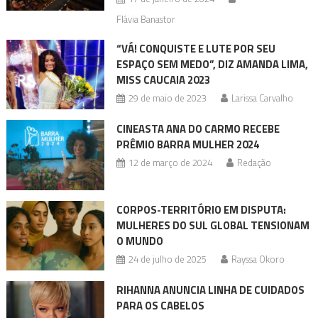
Flávia Banastor
“VÁ! CONQUISTE E LUTE POR SEU
ESPAÇO SEM MEDO”, DIZ AMANDA LIMA,
MISS CAUCAIA 2023
29 de maio de 2023
Larissa Carvalho
CINEASTA ANA DO CARMO RECEBE
PRÊMIO BARRA MULHER 2024
12 de março de 2024
Redação
CORPOS-TERRITÓRIO EM DISPUTA:
MULHERES DO SUL GLOBAL TENSIONAM
O MUNDO
24 de julho de 2025
Rayssa Okoro
RIHANNA ANUNCIA LINHA DE CUIDADOS
PARA OS CABELOS