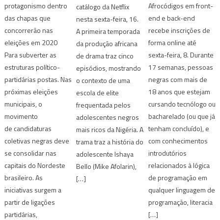
protagonismo dentro
Afrocódigos em front-
catálogo da Netflix
das chapas que
end e back-end
nesta sexta-feira, 16.
concorrerão nas
recebe inscrições de
A primeira temporada
eleições em 2020
forma online até
da produção africana
Para subverter as
sexta-feira, 8. Durante
de drama traz cinco
estruturas político-
17 semanas, pessoas
episódios, mostrando
partidárias postas. Nas
negras com mais de
o contexto de uma
próximas eleições
18 anos que estejam
escola de elite
municipais, o
cursando tecnólogo ou
frequentada pelos
movimento
bacharelado (ou que já
adolescentes negros
de candidaturas
tenham concluído), e
mais ricos da Nigéria. A
coletivas negras deve
com conhecimentos
trama traz a história do
se consolidar nas
introdutórios
adolescente Ishaya
capitais do Nordeste
relacionados à lógica
Bello (Mike Afolarin),
brasileiro. As
de programação em
[…]
iniciativas surgem a
qualquer linguagem de
partir de ligações
programação, literacia
partidárias,
[…]