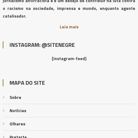
jornalismo antirracista e é um desejo de contribuir na luta contra
o racismo na sociedade, imprensa e mundo, enquanto agente
catalisador.
Leia mais
INSTAGRAM: @SITENEGRE
[instagram-feed]
MAPA DO SITE
Sobre
Notícias
Olhares
Pretarte