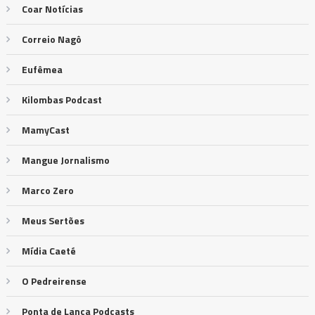
Coar Notícias
Correio Nagô
Eufêmea
Kilombas Podcast
MamyCast
Mangue Jornalismo
Marco Zero
Meus Sertões
Mídia Caeté
O Pedreirense
Ponta de Lança Podcasts