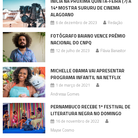
INICIA NA PRÓXIMA QUINTA-FEIRA (7) A
14ª MOSTRA SURURU DE CINEMA
ALAGOANO
6 de dezembro de 2023
Redação
FOTÓGRAFO BAIANO VENCE PRÊMIO
NACIONAL DO CNPQ
12 de julho de 2023
Flávia Banastor
MICHELLE OBAMA VAI APRESENTAR
PROGRAMA INFANTIL NA NETFLIX
1 de março de 2021
Andressa Gomes
PERNAMBUCO RECEBE 1º FESTIVAL DE
LITERATURA NEGRA NO DOMINGO
16 de novembro de 2022
Mayse Cosmo