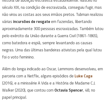
história de abolição escravista estadunidense. Nasceu no
século XIX, na condição de escravizada, conseguiu fugir, mas
não virou as costas aos seus irmãos pretos. Tubman realizou
várias
incursões de resgate
em fazendas, libertando
aproximadamente 300 pessoas escravizadas. Também lutou
pelo exército da União durante a Guerra Civil (1861-1865),
como batedora e espiã, sempre levantando as causas
negras. Uma das últimas bandeiras ativistas pela qual lutou
foi o voto feminino.
Além do longa indicado ao Oscar, Lemmons desenvolveu, em
parceria com a Netflix, alguns episódios de
Luke Cage
(2016), e a minissérie A Vida e a História de Madame C.J.
Walker (2020), que contou com
Octavia Spencer
, 48, no
papel principal.