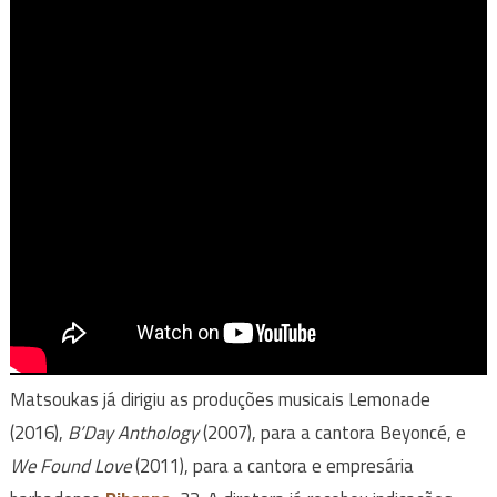
Matsoukas já dirigiu as produções musicais Lemonade
(2016),
B’Day Anthology
(2007), para a cantora Beyoncé, e
We Found Love
(2011), para a cantora e empresária