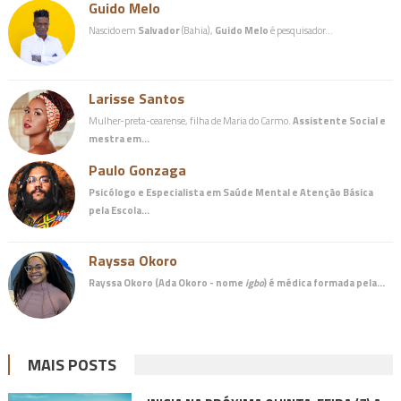
Guido Melo
Nascido em
Salvador
(Bahia),
Guido Melo
é pesquisador…
Larisse Santos
Mulher-preta-cearense, filha de Maria do Carmo.
Assistente Social e
mestra em…
Paulo Gonzaga
Psicólogo e Especialista em Saúde Mental e Atenção Básica
pela Escola…
Rayssa Okoro
Rayssa Okoro (Ada Okoro - nome
igbo
) é
médica
formada pela…
MAIS POSTS