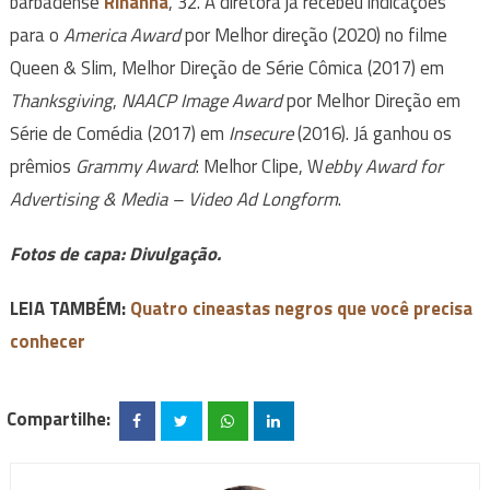
barbadense
Rihanna
, 32. A diretora já recebeu indicações
para o
America Award
por Melhor direção (2020) no filme
Queen & Slim, Melhor Direção de Série Cômica (2017) em
Thanksgiving
,
NAACP Image Award
por Melhor Direção em
Série de Comédia (2017) em
Insecure
(2016). Já ganhou os
prêmios
Grammy Award
: Melhor Clipe, W
ebby Award for
Advertising & Media – Video Ad Longform
.
Fotos de capa: Divulgação.
LEIA TAMBÉM:
Quatro cineastas negros que você precisa
conhecer
Compartilhe: