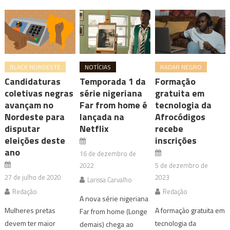
BLACK NORDESTE
NOTÍCIAS
RADAR NEGRO
Candidaturas
Temporada 1 da
Formação
coletivas negras
série nigeriana
gratuita em
avançam no
Far from home é
tecnologia da
Nordeste para
lançada na
Afrocódigos
disputar
Netflix
recebe
eleições deste
inscrições
ano
16 de dezembro de
2022
5 de dezembro de
27 de julho de 2020
2023
Larissa Carvalho
Redação
Redação
A nova série nigeriana
Mulheres pretas
A formação gratuita em
Far from home (Longe
devem ter maior
tecnologia da
demais) chega ao