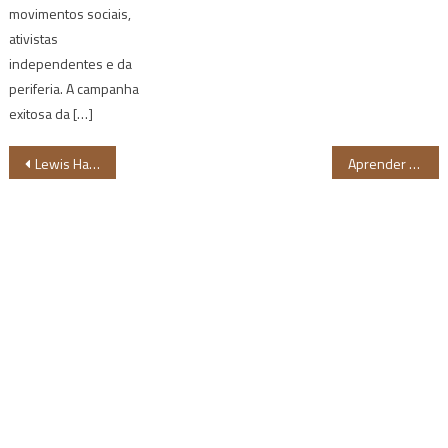
movimentos sociais,
ativistas
independentes e da
periferia. A campanha
exitosa da […]
Navegação
Lewis Hamilton iguala recorde de mais vitórias na Fórmula 1, mas grandiosidade vai além
Aprender com Maria Beatriz Nascimento
de
Post