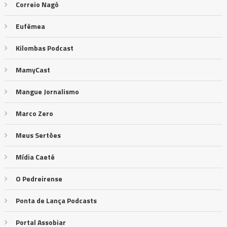
Correio Nagô
Eufêmea
Kilombas Podcast
MamyCast
Mangue Jornalismo
Marco Zero
Meus Sertões
Mídia Caeté
O Pedreirense
Ponta de Lança Podcasts
Portal Assobiar