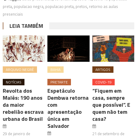
preta
,
populacao negra
,
populacao preta
,
pretos
,
retorno as aulas
presenciais
LEIA TAMBÉM
ARQUIVO NEGRÊ
BAHIA
ARTIGOS
NOTÍCIAS
PRETARTE
COVID-19
Revolta dos
Espetáculo
“Fiquem em
Malês: 190 anos
Dembwa retorna
casa, sempre
da maior
com
que possível”. E
rebelião escrava
apresentação
quem não tem
urbana do Brasil
única em
casa?
Salvador
29 de janeiro de
21 de setembro de