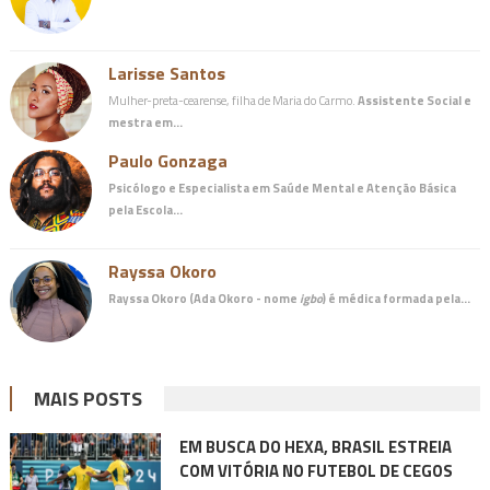
Larisse Santos
Mulher-preta-cearense, filha de Maria do Carmo.
Assistente Social e
mestra em…
Paulo Gonzaga
Psicólogo e Especialista em Saúde Mental e Atenção Básica
pela Escola…
Rayssa Okoro
Rayssa Okoro (Ada Okoro - nome
igbo
) é
médica
formada pela…
MAIS POSTS
EM BUSCA DO HEXA, BRASIL ESTREIA
COM VITÓRIA NO FUTEBOL DE CEGOS