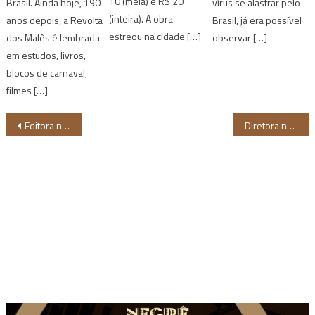
10 (meia) e R$ 20
Brasil. Ainda hoje, 190
vírus se alastrar pelo
(inteira). A obra
anos depois, a Revolta
Brasil, já era possível
estreou na cidade […]
dos Malês é lembrada
observar […]
em estudos, livros,
blocos de carnaval,
filmes […]
Navegação
Editora norte-americana inova e terá primeira batwoman negra e bissexual
Diretora norte-americana Nia DaCosta pode dirigir o filme Capitã Marvel 2
de
Post