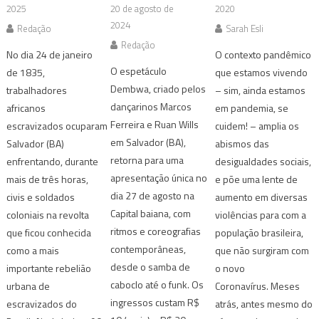
2025
20 de agosto de
2020
2024
Redação
Sarah Esli
Redação
No dia 24 de janeiro
O contexto pandêmico
O espetáculo
de 1835,
que estamos vivendo
Dembwa, criado pelos
trabalhadores
– sim, ainda estamos
dançarinos Marcos
africanos
em pandemia, se
Ferreira e Ruan Wills
escravizados ocuparam
cuidem! – amplia os
em Salvador (BA),
Salvador (BA)
abismos das
retorna para uma
enfrentando, durante
desigualdades sociais,
apresentação única no
mais de três horas,
e põe uma lente de
dia 27 de agosto na
civis e soldados
aumento em diversas
Capital baiana, com
coloniais na revolta
violências para com a
ritmos e coreografias
que ficou conhecida
população brasileira,
contemporâneas,
como a mais
que não surgiram com
desde o samba de
importante rebelião
o novo
caboclo até o funk. Os
urbana de
Coronavírus. Meses
ingressos custam R$
escravizados do
atrás, antes mesmo do