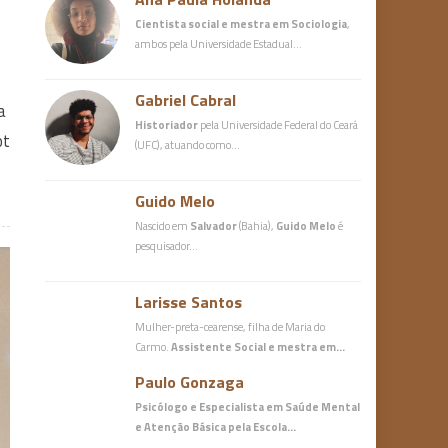
Cientista social e mestra em Sociologia
,
ambos pela Universidade Estadual…
Gabriel Cabral
a
Historiador
pela Universidade Federal do Ceará
ot
(UFC), atuando como…
Guido Melo
Nascido em
Salvador
(Bahia),
Guido Melo
é
pesquisador…
Larisse Santos
Mulher-preta-cearense, filha de Maria do
Carmo.
Assistente Social e mestra em…
Paulo Gonzaga
Psicólogo e Especialista em Saúde Mental
e Atenção Básica
pela Escola…