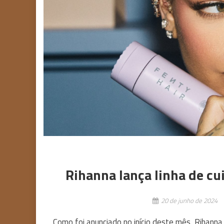
Rihanna lança linha de cu
20 de junho de 2024
Como foi anunciado no início deste mês, Rihann