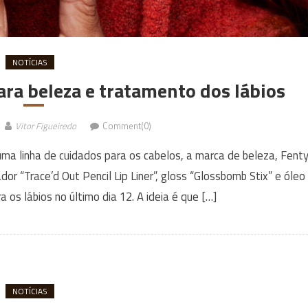
NOTÍCIAS
ra beleza e tratamento dos lábios
Vitor Figueiredo
Comment(0)
uma linha de cuidados para os cabelos, a marca de beleza, Fent
or “Trace’d Out Pencil Lip Liner”, gloss “Glossbomb Stix” e óleo
ra os lábios no último dia 12. A ideia é que […]
NOTÍCIAS