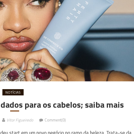
NOTÍCIAS
idados para os cabelos; saiba mais
Vitor Figueiredo
Comment(0)
a deu start em um novo negócio no ramo da beleza. Trata-se da