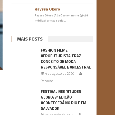
Rayssa Okoro
Rayssa Okoro (Ada Okoro - nome
igbo
) é
médica
formada pela…
MAIS POSTS
FASHION FILME
AFROFUTURISTA TRAZ
CONCEITO DE MODA
RESPONSÁVEL E ANCESTRAL
4 de agosto de 2020
Redação
FESTIVAL NEGRITUDES
GLOBO: 3ª EDIÇÃO
ACONTECERÁ NO RIO E EM
SALVADOR
15 de maio de 2024