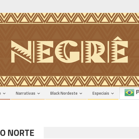
n
P
e
Narrativas
Black Nordeste
Especiais
DO NORTE