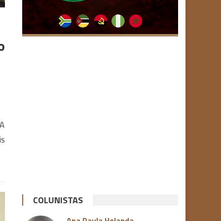
o
 A
is
COLUNISTAS
Ana Paula Holanda