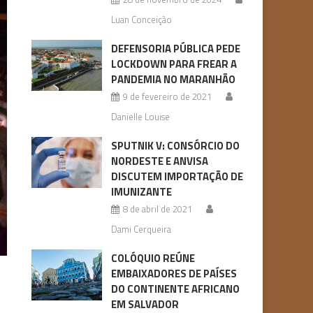
Luan Conceição
DEFENSORIA PÚBLICA PEDE
LOCKDOWN PARA FREAR A
PANDEMIA NO MARANHÃO
9 de fevereiro de 2021
Danielle Louise
SPUTNIK V: CONSÓRCIO DO
NORDESTE E ANVISA
DISCUTEM IMPORTAÇÃO DE
IMUNIZANTE
8 de abril de 2021
Dami Cerqueira
COLÓQUIO REÚNE
EMBAIXADORES DE PAÍSES
DO CONTINENTE AFRICANO
EM SALVADOR