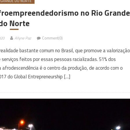
 GRANDE DO NORTE
 afroempreendedorismo no Rio Grande
do Norte
020
Allyne Paz
Comment(0)
alidade bastante comum no Brasil, que promove a valorização
 serviços feitos por essas pessoas racializadas. 51% dos
 afrodescendência é o centro da produção, de acordo com o
7 do Global Entrepreneurship […]