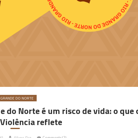
 GRANDE DO NORTE
 do Norte é um risco de vida: o que 
 Violência reflete
20
Allyne Paz
Comments(2)