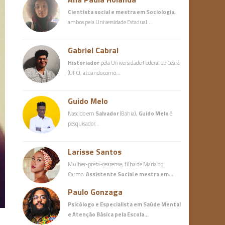
Cientista social e mestra em Sociologia
,
ambos pela Universidade Estadual…
Gabriel Cabral
Historiador
pela Universidade Federal do Ceará
(UFC), atuando como…
Guido Melo
Nascido em
Salvador
(Bahia),
Guido Melo
é
pesquisador…
Larisse Santos
Mulher-preta-cearense, filha de Maria do
Carmo.
Assistente Social e mestra em…
Paulo Gonzaga
Psicólogo e Especialista em Saúde Mental
e Atenção Básica
pela Escola…