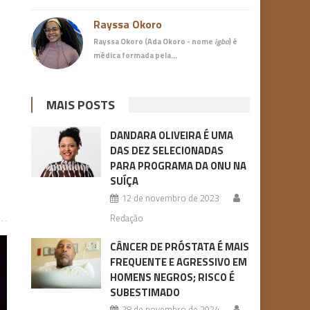
Rayssa Okoro
Rayssa Okoro (Ada Okoro - nome
igbo
) é
médica
formada pela…
MAIS POSTS
DANDARA OLIVEIRA É UMA
DAS DEZ SELECIONADAS
PARA PROGRAMA DA ONU NA
SUÍÇA
12 de novembro de 2023
Redação
CÂNCER DE PRÓSTATA É MAIS
FREQUENTE E AGRESSIVO EM
HOMENS NEGROS; RISCO É
SUBESTIMADO
28 de novembro de 2024