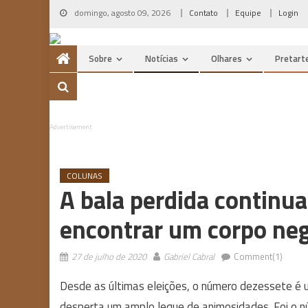
Skip
domingo, agosto 09, 2026
Contato
Equipe
Login
to
content
Sobre
Notícias
Olhares
Pretart
Advertisement
COLUNAS
A bala perdida continu
encontrar um corpo ne
27 de julho de 2020
Gabriel Cabral
Comment(1)
Desde as últimas eleições, o número dezessete é
desperta um amplo leque de animosidades. Foi o nú