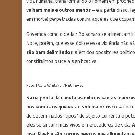
vida humana, transformando o homem em propriedad
valham mais e outros menos
– e a partir disso, l
em morte) perpetradas contra aqueles que ocupam o
Governos como o de Jair Bolsonaro se alimentam in
Note, porém, que esse ódio e essa violência não sã
são bem delimitados
: além dos opositores polític
constituímos parcela significativa.
Foto: Paulo Whitaker/REUTERS.
Se na ponta da caneta as milícias são as maiore
nós somos os que estão sob maior risco
. A necr
de determinados “tipos” de sujeito aumenta o poten
eles se sintam mais vivos e merecedores de vida.
A
insaciável; e são corpos negros que alimentam 