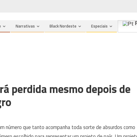
P
e
Narrativas
Black Nordeste
Especiais
ará perdida mesmo depois de
gro
 um número que tanto acompanha toda sorte de absurdos como
mero escolhido para representar um projeto de país. Um projet