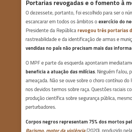
Portarias revogadas e o fomento à m
O dezessete, portanto, foi escolhido para ser o nú
escancarar em todos os âmbitos o
exercício do n
Presidente da República
revogou três portarias d
rastreabilidade e da identificação de armas e muniç
vendidas no país não precisam mais das informaç
O MPF e parte da esquerda apontaram imediatamen
beneficia a atuação das milícias
. Ninguém falou, 
ameaçada. Não se ouve sobre o choro contínuo do l
nos devidos termos sobre raça. Questões raciais 
produção científica sobre segurança pública, mes
perturbadores.
Corpos negros representam 75% dos mortos pela 
Racismo, motor da violência
(2020), produzido pe