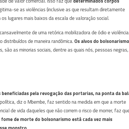
e de valor comercial. Isso faz que
determinados corpos
egitima-se as violências (inclusive as que resultam diretamente
s lugares mais baixos da escala de valoração social.
cansavelmente de uma retórica mobilizadora de ódio e violência
o distribuídos de maneira randômica.
Os alvos do bolsonarism
os, são as minorias sociais, dentre as quais nós, pessoas negras,
s beneficiadas pela revogação das portarias, na ponta da bal
opolítica, diz o Mbembe, faz sentido na medida em que a morte
cial de vida daqueles que não correm o risco de morrer, faz qu
 fome de morte do bolsonarismo está cada vez mais
esse monstro
.