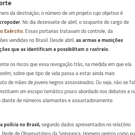
orte
mero da destruição; o número de um projeto cujo objetivo é
ecropoder
. No dia dezessete de abril, o ocupante do cargo de
o Exército
. Essas portarias tratavam do controle, da
ões vendidas no Brasil. Desde abril,
as armas e munições
ões que as identificam e possibilitam o rastreio
.
te os riscos que essa revogação trás, na medida em que ela
porém, sobre que tipo de vida passa a estar ainda mais
uto de mães de jovens negros assassinados. Ou seja, não se fa
constituem um escopo temático pouco abordado nos debates e n
mo diante de números alarmantes e assustadoramente
polícia no Brasil,
segundo dados apresentados no relatório
la Rede de Observatórios da Segurança. Homens negros como eu