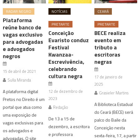
RADAR NEGRO
NOTÍCIAS
CEARÁ
Plataforma
PRETARTE
PRETARTE
reúne banco de
Conceição
BECE realiza
vagas exclusivo
Evaristo conduz
evento em
para advogadas
Festival
tributo a
e advogados
Kwanzaa-
escritoras
negros
Escrevivência,
negras
celebrando
15 de abril de 2021
cultura negra
17 de janeiro de
Sulla Miranda
2025
A plataforma digital
12 de dezembro de
Grasieler Martins
2023
Pretos no Direito é um
A Biblioteca Estadual
portal que atua como
Redação
do Ceará (BECE) será
uma exposição de
De 13 a 15 de
palco do Baile da
vagas exclusivas para
dezembro, a escritora
Conceição nesta
os advogados e
e professora
sexta-feira, 17, a partir
advogadas. O site