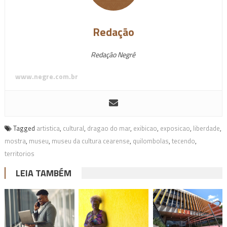
Redação
Redação Negrê
www.negre.com.br
Tagged
artistica
,
cultural
,
dragao do mar
,
exibicao
,
exposicao
,
liberdade
,
mostra
,
museu
,
museu da cultura cearense
,
quilombolas
,
tecendo
,
territorios
LEIA TAMBÉM