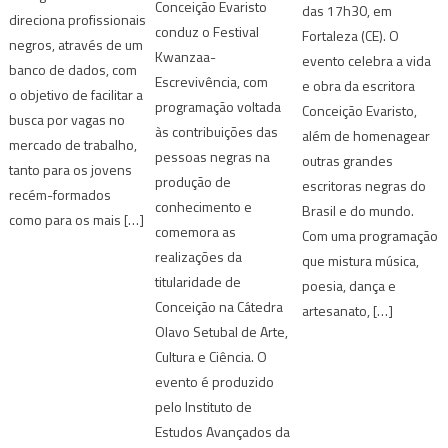
Conceição Evaristo
das 17h30, em
direciona profissionais
conduz o Festival
Fortaleza (CE). O
negros, através de um
Kwanzaa-
evento celebra a vida
banco de dados, com
Escrevivência, com
e obra da escritora
o objetivo de facilitar a
programação voltada
Conceição Evaristo,
busca por vagas no
às contribuições das
além de homenagear
mercado de trabalho,
pessoas negras na
outras grandes
tanto para os jovens
produção de
escritoras negras do
recém-formados
conhecimento e
Brasil e do mundo.
como para os mais […]
comemora as
Com uma programação
realizações da
que mistura música,
titularidade de
poesia, dança e
Conceição na Cátedra
artesanato, […]
Olavo Setubal de Arte,
Cultura e Ciência. O
evento é produzido
pelo Instituto de
Estudos Avançados da