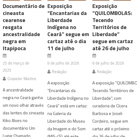
Documentário de
Exposição
Exposição
cineasta
“Encantarias da
“QUILOMBOLAS:
cearense
Liberdade
Tecendo
resgata
Indígena no
Territórios de
ancestralidade
Ceará” segue em
Liberdade”
negra em
cartaz até o dia
segue em cartaz
Itapipoca
11 de julho
até 26 de julho
25 de março de
9 de julho de 2026
9 de julho de 2026
2025
Redação
Redação
Grasieler Martins
A exposição
A exposição “QUILOMBO
A ancestralidade
“Encantarias da
Tecendo Territórios de
negra no Ceará ganha
Liberdade Indígena no
Liberdade”, com
um novo olhar através
Ceará” está em cartaz
curadoria de Cícera
das lentes do cineasta
na Galeria da
Barbosa e Joseli
Kiko Alves no
Liberdade do Museu
Cordeiro, segue em
documentário Um
da Imagem e do Som
cartaz até o próximo
Lugar Chamado
(MIS-CE) até este
dia 26 de julho de