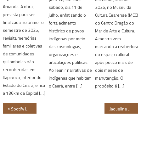
Aruanda. A obra,
sábado, dia 11 de
2026, no Museu da
prevista para ser
julho, enfatizando o
Cultura Cearense (MCC)
finalizada no primeiro
fortalecimento
do Centro Dragão do
semestre de 2025,
histórico de povos
Mar de Arte e Cultura.
revisita memórias
indígenas por meio
A mostra vem
familiares e coletivas
das cosmologias,
marcando a reabertura
de comunidades
organizações e
do espaço cultural
quilombolas não-
articulações políticas.
após pouco mais de
reconhecidas em
Ao reunir narrativas de
dois meses de
Itapipoca, interior do
indígenas que habitam
manutenção. O
Estado do Ceará, e fica
o Ceará, entre […]
propósito é […]
a 136km da Capital […]
Navegação
Spotify lança campanha no Brasil para valorizar a cultura preta
Jaqueline Fraga faz duplo lançamento de novas edições de seus livros
de
Post