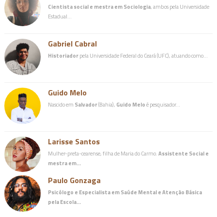
Cientista social e mestra em Sociologia
, ambos pela Universidade
Estadual…
Gabriel Cabral
Historiador
pela Universidade Federal do Ceará (UFC), atuando como…
Guido Melo
Nascido em
Salvador
(Bahia),
Guido Melo
é pesquisador…
Larisse Santos
Mulher-preta-cearense, filha de Maria do Carmo.
Assistente Social e
mestra em…
Paulo Gonzaga
Psicólogo e Especialista em Saúde Mental e Atenção Básica
pela Escola…