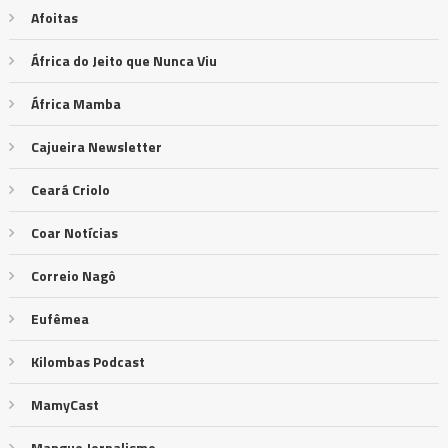
Afoitas
África do Jeito que Nunca Viu
África Mamba
Cajueira Newsletter
Ceará Criolo
Coar Notícias
Correio Nagô
Eufêmea
Kilombas Podcast
MamyCast
Mangue Jornalismo