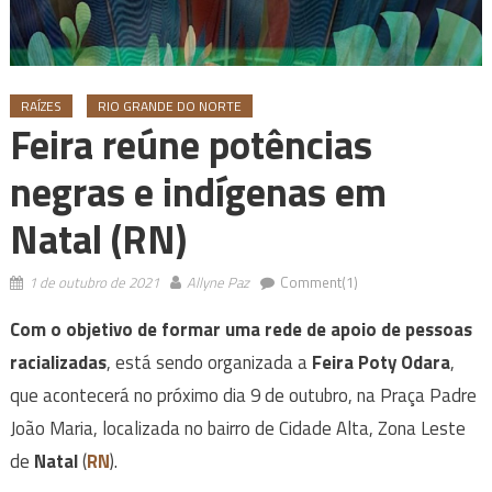
RAÍZES
RIO GRANDE DO NORTE
Feira reúne potências
negras e indígenas em
Natal (RN)
1 de outubro de 2021
Allyne Paz
Comment(1)
Com o objetivo de formar uma rede de apoio de pessoas
racializadas
, está sendo organizada a
Feira Poty Odara
,
que acontecerá no próximo dia 9 de outubro, na Praça Padre
João Maria, localizada no bairro de Cidade Alta, Zona Leste
de
Natal
(
RN
).