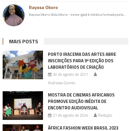
Rayssa Okoro
Rayssa Okoro (Ada Okoro - nome
igbo
) é
médica
formada pela…
MAIS POSTS
PORTO IRACEMA DAS ARTES ABRE
INSCRIÇÕES PARA 9ª EDIÇÃO DOS
LABORATÓRIOS DE CRIAÇÃO
30 de agosto de 2021
Andressa Gomes
MOSTRA DE CINEMAS AFRICANOS
PROMOVE EDIÇÃO INÉDITA DE
ENCONTRO AUDIOVISUAL
21 de agosto de 2024
Redação
ÁFRICA FASHION WEEK BRASIL 2023