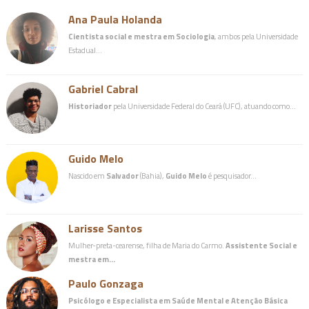
Ana Paula Holanda
Cientista social e mestra em Sociologia
, ambos pela Universidade
Estadual…
Gabriel Cabral
Historiador
pela Universidade Federal do Ceará (UFC), atuando como…
Guido Melo
Nascido em
Salvador
(Bahia),
Guido Melo
é pesquisador…
Larisse Santos
Mulher-preta-cearense, filha de Maria do Carmo.
Assistente Social e
mestra em…
Paulo Gonzaga
Psicólogo e Especialista em Saúde Mental e Atenção Básica