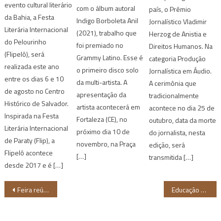
evento cultural literário
com o álbum autoral
país, o Prêmio
da Bahia, a Festa
Indigo Borboleta Anil
Jornalístico Vladimir
Literária Internacional
(2021), trabalho que
Herzog de Anistia e
do Pelourinho
foi premiado no
Direitos Humanos. Na
(Flipelô), será
Grammy Latino. Esse é
categoria Produção
realizada este ano
o primeiro disco solo
Jornalística em Áudio.
entre os dias 6 e 10
da multi-artista. A
A cerimônia que
de agosto no Centro
apresentação da
tradicionalmente
Histórico de Salvador.
artista acontecerá em
acontece no dia 25 de
Inspirada na Festa
Fortaleza (CE), no
outubro, data da morte
Literária Internacional
próximo dia 10 de
do jornalista, nesta
de Paraty (Flip), a
novembro, na Praça
edição, será
Flipelô acontece
[…]
transmitida […]
desde 2017 e é […]
Navegação
Feira reúne potências negras e indígenas em Natal (RN)
Educação para todos: Fundação Telefônica lança livro sobre educação antirracista
de