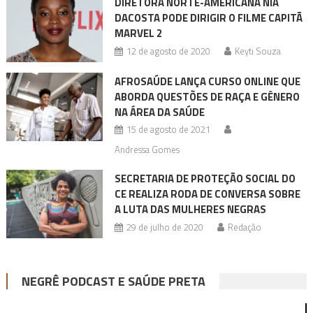
DIRETORA NORTE-AMERICANA NIA
DACOSTA PODE DIRIGIR O FILME CAPITÃ
MARVEL 2
12 de agosto de 2020
Keyti Souza
AFROSAÚDE LANÇA CURSO ONLINE QUE
ABORDA QUESTÕES DE RAÇA E GÊNERO
NA ÁREA DA SAÚDE
15 de agosto de 2021
Andressa Gomes
SECRETARIA DE PROTEÇÃO SOCIAL DO
CE REALIZA RODA DE CONVERSA SOBRE
A LUTA DAS MULHERES NEGRAS
29 de julho de 2020
Redação
NEGRÊ PODCAST E SAÚDE PRETA