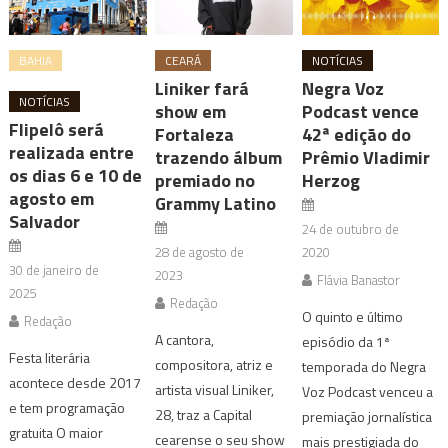
BAHIA
CEARÁ
NOTÍCIAS
Liniker fará
Negra Voz
NOTÍCIAS
show em
Podcast vence
Flipelô será
Fortaleza
42ª edição do
realizada entre
trazendo álbum
Prêmio Vladimir
os dias 6 e 10 de
premiado no
Herzog
agosto em
Grammy Latino
Salvador
24 de outubro de
28 de agosto de
2020
30 de janeiro de
2023
Flávia Banastor
2025
Redação
O quinto e último
Redação
A cantora,
episódio da 1ª
Festa literária
compositora, atriz e
temporada do Negra
acontece desde 2017
artista visual Liniker,
Voz Podcast venceu a
e tem programação
28, traz a Capital
premiação jornalística
gratuita O maior
cearense o seu show
mais prestigiada do