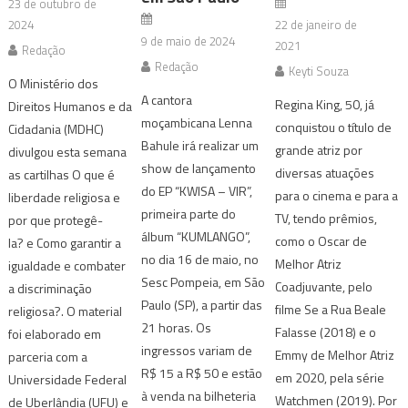
23 de outubro de
2024
22 de janeiro de
9 de maio de 2024
2021
Redação
Redação
Keyti Souza
O Ministério dos
A cantora
Regina King, 50, já
Direitos Humanos e da
moçambicana Lenna
conquistou o título de
Cidadania (MDHC)
Bahule irá realizar um
grande atriz por
divulgou esta semana
show de lançamento
diversas atuações
as cartilhas O que é
do EP “KWISA – VIR”,
para o cinema e para a
liberdade religiosa e
primeira parte do
TV, tendo prêmios,
por que protegê-
álbum “KUMLANGO”,
como o Oscar de
la? e Como garantir a
no dia 16 de maio, no
Melhor Atriz
igualdade e combater
Sesc Pompeia, em São
Coadjuvante, pelo
a discriminação
Paulo (SP), a partir das
filme Se a Rua Beale
religiosa?. O material
21 horas. Os
Falasse (2018) e o
foi elaborado em
ingressos variam de
Emmy de Melhor Atriz
parceria com a
R$ 15 a R$ 50 e estão
em 2020, pela série
Universidade Federal
à venda na bilheteria
Watchmen (2019). Por
de Uberlândia (UFU) e