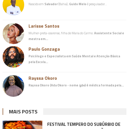
Nascido em
Salvador
(Bahia),
Guido Melo
é pesquisador…
Larisse Santos
Mulher-preta-cearense, filha de Maria do Carmo.
Assistente Social e
mestra em…
Paulo Gonzaga
Psicólogo e Especialista em Saúde Mental e Atenção Básica
pela Escola…
Rayssa Okoro
Rayssa Okoro (Ada Okoro - nome
igbo
) é
médica
formada pela…
MAIS POSTS
FESTIVAL TEMPERO DO SUBÚRBIO DE