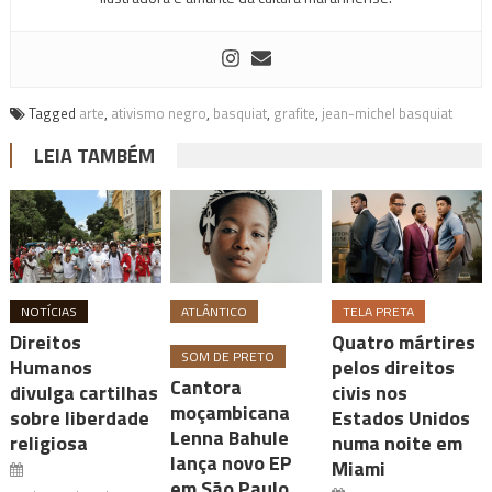
Tagged
arte
,
ativismo negro
,
basquiat
,
grafite
,
jean-michel basquiat
LEIA TAMBÉM
NOTÍCIAS
ATLÂNTICO
TELA PRETA
Direitos
Quatro mártires
SOM DE PRETO
Humanos
pelos direitos
Cantora
divulga cartilhas
civis nos
moçambicana
sobre liberdade
Estados Unidos
Lenna Bahule
religiosa
numa noite em
lança novo EP
Miami
em São Paulo