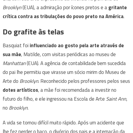
Brooklyn
(EUA), a admiração por ícones pretos e a
gritante
crítica contra as tribulações do povo preto na América
.
Do grafite às telas
Basquiat foi
influenciado ao gosto pela arte através de
sua mãe
, Matilde, com visitas periódicas ao museu de
Manhattan
(EUA). A agência de contabilidade bem sucedida
do pai lhe permitiu que virasse um sócio mirim do Museu de
Arte do
Brooklyn
. Reconhecido pelos professores pelos seus
dotes artísticos
, a mãe foi recomendada a investir no
futuro do filho, e ele ingressou na Escola de Arte
Saint Ann
,
no
Brooklyn
.
A vida se tornou difícil muito rápido. Após um acidente que
lhe fez perder o baço, o divórcio dos pais e a internação da