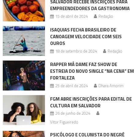
SALVADOR RECEBE INSCRIÇÕES PARA
EMPREENDEDORES DA GASTRONOMIA
15 de abril de 2024
Redação
ISAQUIAS FECHA BRASILEIRO DE
CANOAGEM VELOCIDADE COM SEIS
OUROS
18 de setembro de 2024
Redação
RAPPER MÁ DAME FAZ SHOW DE
ESTREIA DO NOVO SINGLE “NA CENA” EM
FORTALEZA
25 de abril de 2024
Dhara Amorim
FGM ABRE INSCRIÇÕES PARA EDITAL DE
CULTURA EM SALVADOR
26 de junho de 2024
Vitor Figueiredo
PSICÓLOGO E COLUNISTA DO NEGRÊ