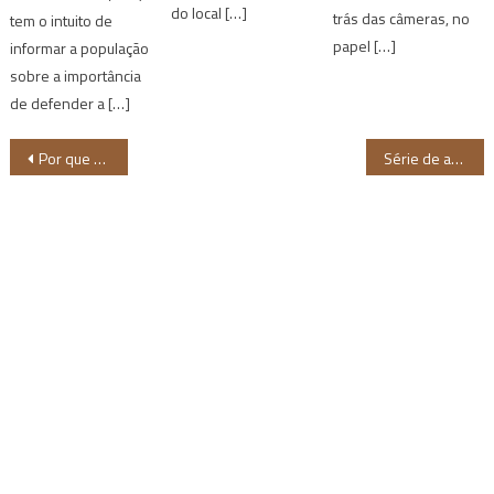
do local […]
trás das câmeras, no
tem o intuito de
papel […]
informar a população
sobre a importância
de defender a […]
Navegação
Por que bebês negros cuidados por médicos negros vivem mais nos EUA?
Série de animação Miraculous terá especial com heroína negra brasileira
de
Post