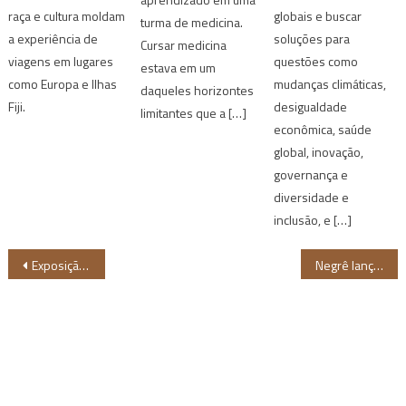
raça e cultura moldam
globais e buscar
turma de medicina.
a experiência de
soluções para
Cursar medicina
viagens em lugares
questões como
estava em um
como Europa e Ilhas
mudanças climáticas,
daqueles horizontes
Fiji.
desigualdade
limitantes que a […]
econômica, saúde
global, inovação,
governança e
diversidade e
inclusão, e […]
Navegação
Exposição “Renunciar” segue no Centro Cultural Vale Maranhão até 3 de junho
Negrê lança documentário sobre a exposição “Negros na Piscina”
de
Post