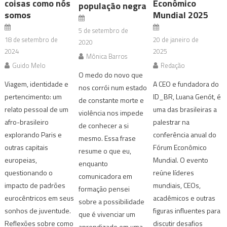
coisas como nós
Econômico
população negra
somos
Mundial 2025
5 de setembro de
18 de setembro de
20 de janeiro de
2020
2024
2025
Mônica Barros
Guido Melo
Redação
O medo do novo que
Viagem, identidade e
A CEO e fundadora do
nos corrói num estado
pertencimento: um
ID_BR, Luana Genót, é
de constante morte e
relato pessoal de um
uma das brasileiras a
violência nos impede
afro-brasileiro
palestrar na
de conhecer a si
explorando Paris e
conferência anual do
mesmo. Essa frase
outras capitais
Fórum Econômico
resume o que eu,
europeias,
Mundial. O evento
enquanto
questionando o
reúne líderes
comunicadora em
impacto de padrões
mundiais, CEOs,
formação pensei
eurocêntricos em seus
acadêmicos e outras
sobre a possibilidade
sonhos de juventude.
figuras influentes para
que é vivenciar um
Reflexões sobre como
discutir desafios
aprendizado em uma