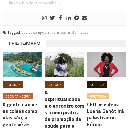
linkme.bio/laariscarvalho_/
Tagged
jessica campos
,
mae
,
maes
,
maternidade
LEIA TAMBÉM
COLUNAS
ARTIGOS
NOTÍCIAS
A
ESCRITA NEGRA
PRETASSA
espiritualidade
A gente não vê
CEO brasileira
e o encontro com
as coisas como
Luana Genót irá
si como prática
elas são, a
palestrar no
de promoção de
gente vê as
Fórum
saúde para a