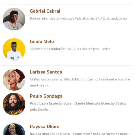
Gabriel Cabral
Historiador
pela Universidade Federal do Ceará (UFC), atuando como…
Guido Melo
Nascido em
Salvador
(Bahia),
Guido Melo
é pesquisador…
Larisse Santos
Mulher-preta-cearense, filha de Maria do Carmo.
Assistente Social e
mestra em…
Paulo Gonzaga
Psicólogo e Especialista em Saúde Mental e Atenção Básica
pela Escola…
Rayssa Okoro
Rayssa Okoro (Ada Okoro - nome
igbo
) é
médica
formada pela…